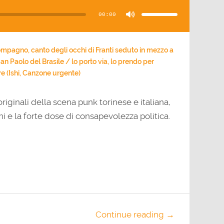
i
tasti
00:00
freccia
su/giù
per
aumentare
o
diminuire
il
mpagno, canto degli occhi di Franti seduto in mezzo a
volume.
 San Paolo del Brasile / lo porto via, lo prendo per
e (Ishi, Canzone urgente)
originali della scena punk torinese e italiana,
i e la forte dose di consapevolezza politica.
Continue reading →