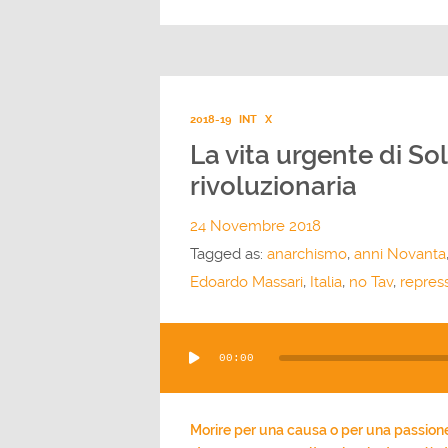
2018-19
INT
X
La vita urgente di So
rivoluzionaria
24 Novembre 2018
Tagged as:
anarchismo
,
anni Novanta
Edoardo Massari
,
Italia
,
no Tav
,
repres
Audio
00:00
Player
Morire per una causa o per una passione