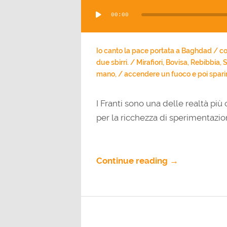
Audio
00:00
Player
Io canto la pace portata a Baghdad / co
due sbirri. / Mirafiori, Bovisa, Rebibbia,
mano, / accendere un fuoco e poi sparir
I Franti sono una delle realtà più 
per la ricchezza di sperimentazion
Continue reading →