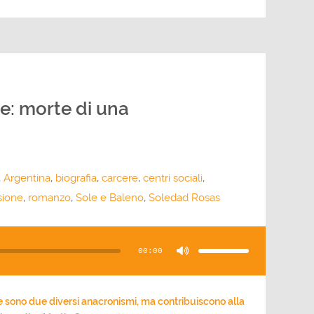
le: morte di una
,
Argentina
,
biografia
,
carcere
,
centri sociali
,
sione
,
romanzo
,
Sole e Baleno
,
Soledad Rosas
Usa
i
tasti
00:00
freccia
su/giù
per
aumentare
o
diminuire
il
 sono due diversi anacronismi, ma contribuiscono alla
volume.