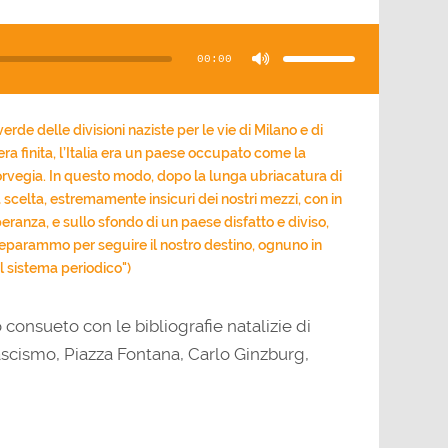
Usa
i
tasti
00:00
freccia
su/giù
per
aumentare
o
diminuire
il
erde delle divisioni naziste per le vie di Milano e di
volume.
era finita, l’Italia era un paese occupato come la
rvegia. In questo modo, dopo la lunga ubriacatura di
a scelta, estremamente insicuri dei nostri mezzi, con in
eranza, e sullo sfondo di un paese disfatto e diviso,
separammo per seguire il nostro destino, ognuno in
Il sistema periodico")
nsueto con le bibliografie natalizie di
ascismo, Piazza Fontana, Carlo Ginzburg,