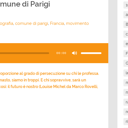
omune di Parigi
1
a
ografia
,
comune di parigi
,
Francia
,
movimento
c
e
Usa
i
tasti
F
00:00
freccia
su/giù
per
G
aumentare
o
diminuire
l
il
proporzione al grado di persecuzione su chi le professa.
volume.
asto, siamo in troppi. E chi sopravvive, sarà un
m
osì: il futuro è nostro (Louise Michel da Marco Rovelli,
r
r
r