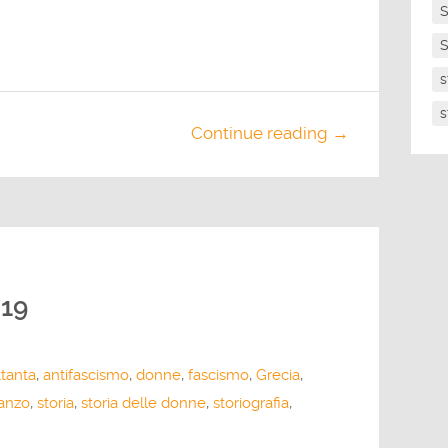
S
S
s
s
Continue reading →
019
ttanta
,
antifascismo
,
donne
,
fascismo
,
Grecia
,
anzo
,
storia
,
storia delle donne
,
storiografia
,