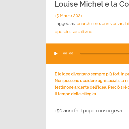
Louise Michel e la C
15 Marzo 2021
Tagged as:
anarchismo
,
anniversari
,
bi
operaio
,
socialismo
Audio
00:00
Player
E le idee diventano sempre più forti in 
Non possono uccidere ogni socialista rim
testimone ardente dell’Idea. Perciò sì è c
Il tempo delle ciliegie)
150 anni fa il popolo insorgeva