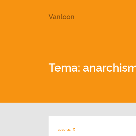
This is a placeholder for your sticky navigation bar. It shou
Vanloon
Tema: anarchis
2020-21
X