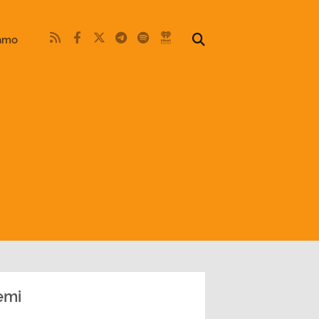
iamo
emi