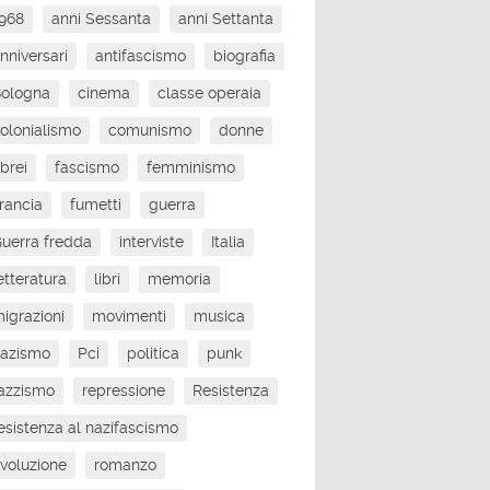
968
anni Sessanta
anni Settanta
nniversari
antifascismo
biografia
Bologna
cinema
classe operaia
olonialismo
comunismo
donne
brei
fascismo
femminismo
rancia
fumetti
guerra
uerra fredda
interviste
Italia
etteratura
libri
memoria
igrazioni
movimenti
musica
nazismo
Pci
politica
punk
azzismo
repressione
Resistenza
esistenza al nazifascismo
ivoluzione
romanzo