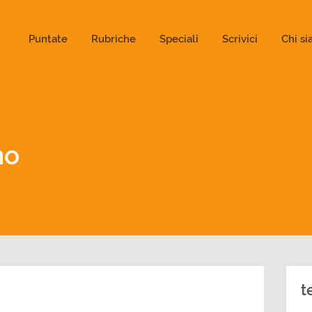
ld not be visible.
Puntate
Rubriche
Speciali
Scrivici
Chi s
mo
t