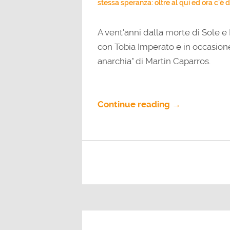
stessa speranza: oltre al qui ed ora c’è 
A vent'anni dalla morte di Sole e
con Tobia Imperato e in occasione
anarchia" di Martin Caparros.
Continue reading →