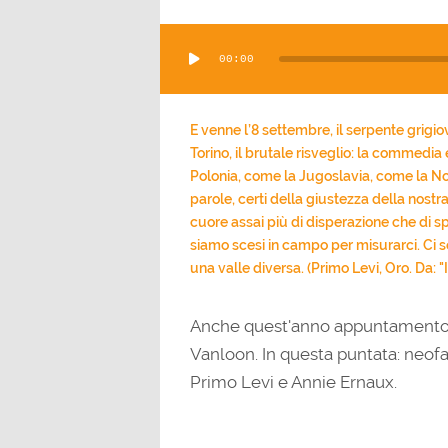
Audio
00:00
Player
E venne l’8 settembre, il serpente grigiov
Torino, il brutale risveglio: la commedia 
Polonia, come la Jugoslavia, come la No
parole, certi della giustezza della nostr
cuore assai più di disperazione che di sp
siamo scesi in campo per misurarci. Ci 
una valle diversa. (Primo Levi, Oro. Da: "
Anche quest'anno appuntamento co
Vanloon. In questa puntata: neof
Primo Levi e Annie Ernaux.