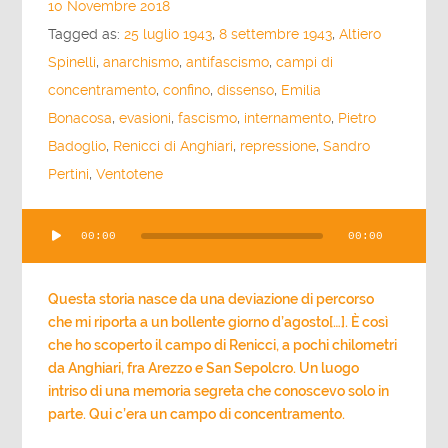
10 Novembre 2018
Tagged as:
25 luglio 1943
,
8 settembre 1943
,
Altiero
Spinelli
,
anarchismo
,
antifascismo
,
campi di
concentramento
,
confino
,
dissenso
,
Emilia
Bonacosa
,
evasioni
,
fascismo
,
internamento
,
Pietro
Badoglio
,
Renicci di Anghiari
,
repressione
,
Sandro
Pertini
,
Ventotene
Audio
00:00
00:00
Player
Questa storia nasce da una deviazione di percorso
che mi riporta a un bollente giorno d’agosto[…]. È così
che ho scoperto il campo di Renicci, a pochi chilometri
da Anghiari, fra Arezzo e San Sepolcro. Un luogo
intriso di una memoria segreta che conoscevo solo in
parte. Qui c’era un campo di concentramento.