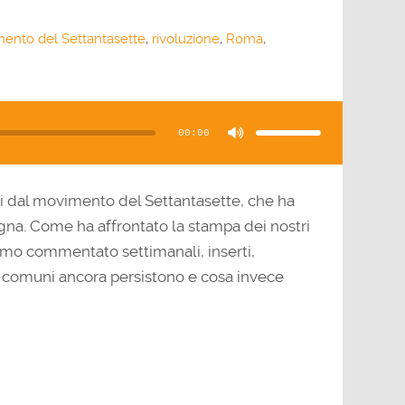
ento del Settantasette
,
rivoluzione
,
Roma
,
Usa
i
tasti
00:00
freccia
su/giù
per
aumentare
o
diminuire
il
ni dal movimento del Settantasette, che ha
volume.
gna. Come ha affrontato la stampa dei nostri
amo commentato settimanali, inserti,
hi comuni ancora persistono e cosa invece