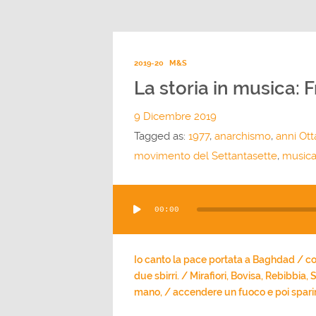
2019-20
M&S
La storia in musica: F
9 Dicembre 2019
Tagged as:
1977
,
anarchismo
,
anni Ott
movimento del Settantasette
,
musica
Audio
00:00
Player
Io canto la pace portata a Baghdad / co
due sbirri. / Mirafiori, Bovisa, Rebibbia,
mano, / accendere un fuoco e poi sparir