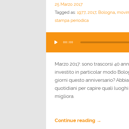
25 Marzo 2017
Tagged as:
1977
,
2017
,
Bologna
,
movim
stampa periodica
Audio
00:00
Player
Marzo 2017: sono trascorsi 40 an
investito in particolar modo Bolo
giorni questo anniversario? Abbi
quotidiani per capire quali luog
migliora.
Continue reading →