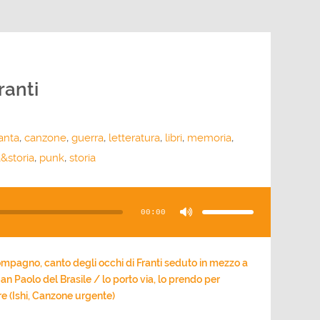
ranti
anta
,
canzone
,
guerra
,
letteratura
,
libri
,
memoria
,
&storia
,
punk
,
storia
Usa
i
tasti
00:00
freccia
su/giù
per
aumentare
o
diminuire
il
mpagno, canto degli occhi di Franti seduto in mezzo a
volume.
 San Paolo del Brasile / lo porto via, lo prendo per
e (Ishi, Canzone urgente)