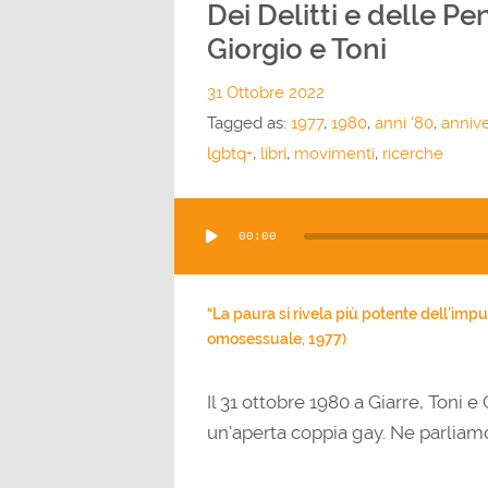
Dei Delitti e delle Pen
Giorgio e Toni
31 Ottobre 2022
Tagged as:
1977
,
1980
,
anni ‘80
,
annive
lgbtq+
,
libri
,
movimenti
,
ricerche
Audio
00:00
Player
“La paura si rivela più potente dell’impul
omosessuale, 1977)
Il 31 ottobre 1980 a Giarre, Toni
un'aperta coppia gay. Ne parliamo