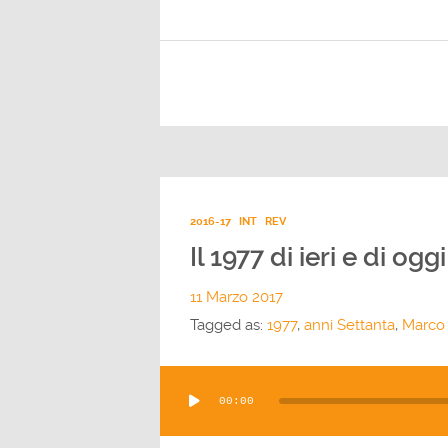
2016-17
INT
REV
Il 1977 di ieri e di oggi
11 Marzo 2017
Tagged as:
1977
,
anni Settanta
,
Marco 
Audio
00:00
Player