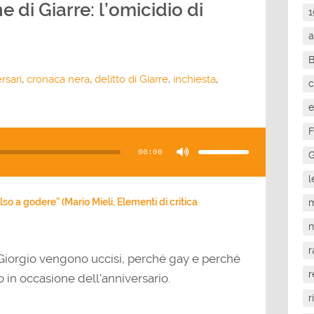
e di Giarre: l’omicidio di
1
a
rsari
,
cronaca nera
,
delitto di Giarre
,
inchiesta
,
c
e
F
Usa
i
tasti
00:00
freccia
G
su/giù
per
aumentare
l
o
diminuire
il
so a godere” (Mario Mieli, Elementi di critica
m
volume.
r
 e Giorgio vengono uccisi, perché gay e perché
r
 in occasione dell'anniversario.
r