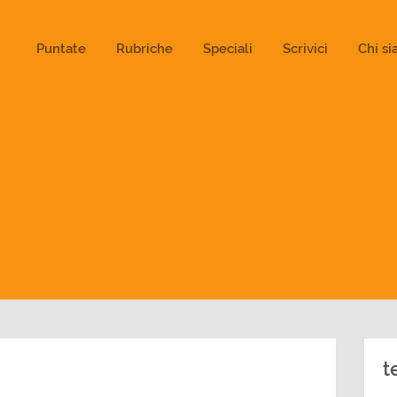
ld not be visible.
Puntate
Rubriche
Speciali
Scrivici
Chi s
t