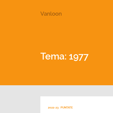
This is a placeholder for your sticky navigation bar. It shou
Vanloon
Tema: 1977
2022-23
PUNTATE