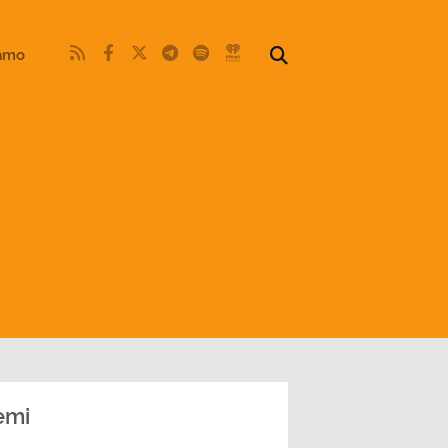
iamo
emi