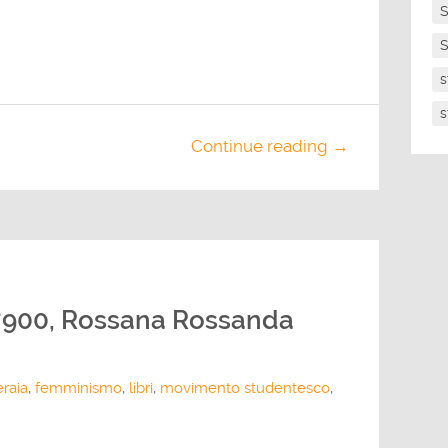
S
S
s
s
Continue reading →
 ‘900, Rossana Rossanda
raia
,
femminismo
,
libri
,
movimento studentesco
,