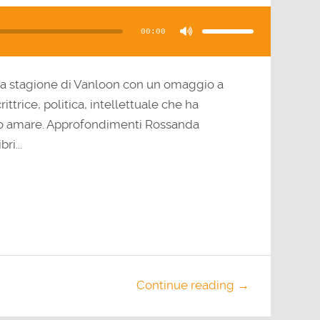
Usa
i
tasti
00:00
freccia
su/giù
per
aumentare
o
diminuire
il
a stagione di Vanloon con un omaggio a
volume.
ttrice, politica, intellettuale che ha
atto amare. Approfondimenti Rossanda
ri...
Continue reading →