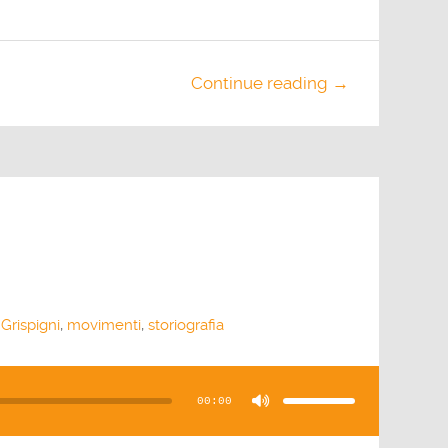
Continue reading →
Grispigni
,
movimenti
,
storiografia
Usa
i
tasti
00:00
freccia
su/giù
per
aumentare
o