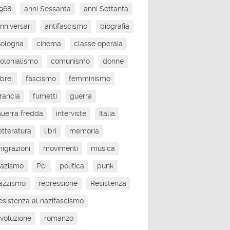
968
anni Sessanta
anni Settanta
nniversari
antifascismo
biografia
Bologna
cinema
classe operaia
olonialismo
comunismo
donne
brei
fascismo
femminismo
rancia
fumetti
guerra
uerra fredda
interviste
Italia
etteratura
libri
memoria
igrazioni
movimenti
musica
nazismo
Pci
politica
punk
azzismo
repressione
Resistenza
esistenza al nazifascismo
ivoluzione
romanzo