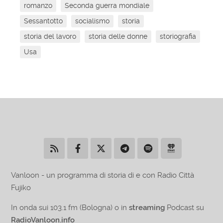
romanzo
Seconda guerra mondiale
Sessantotto
socialismo
storia
storia del lavoro
storia delle donne
storiografia
Usa
Vanloon - un programma di storia di e con Radio Città
Fujiko
In onda sui 103.1 fm (Bologna) o in
streaming
Podcast su
RadioVanloon.info