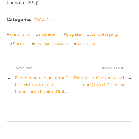
Lachaise 1883)
Categories:
2020-21
,
x
#
anarchismo
#
anniversari
#
biografia
#
comune di parigi
#
Francia
#
movimento operaio
#
socialismo
Next Post
Previous Post
←
Risorgimento in uniforme?
Ra(ga)zze. Conversazioni
→
Intervista a Jacopo
con Oiza Q. Obasuyi
Lorenzini sull’Unità d’Italia