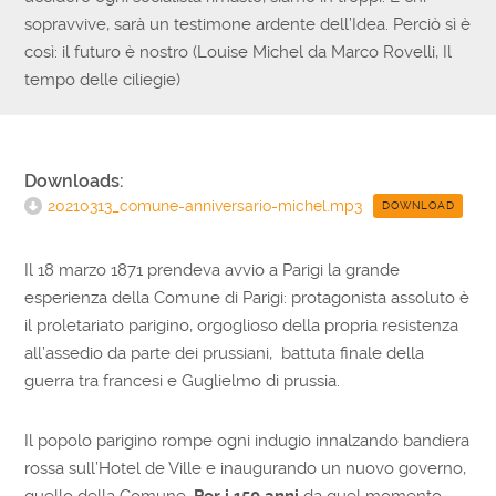
sopravvive, sarà un testimone ardente dell’Idea. Perciò sì è
così: il futuro è nostro (Louise Michel da Marco Rovelli, Il
tempo delle ciliegie)
Downloads:
20210313_comune-anniversario-michel.mp3
DOWNLOAD
Il 18 marzo 1871 prendeva avvio a Parigi la grande
esperienza della Comune di Parigi: protagonista assoluto è
il proletariato parigino, orgoglioso della propria resistenza
all’assedio da parte dei prussiani, battuta finale della
guerra tra francesi e Guglielmo di prussia.
Il popolo parigino rompe ogni indugio innalzando bandiera
rossa sull’Hotel de Ville e inaugurando un nuovo governo,
quello della Comune.
Per i 150 anni
da quel momento