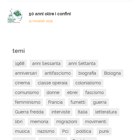
50 anni oltre i confini
21 MAGGIO 2025
temi
1968
anni Sessanta
anni Settanta
anniversari
antifascismo
biografia
Bologna
cinema
classe operaia
colonialismo
comunismo
donne
ebrei
fascismo
femminismo
Francia
fumetti
guerra
Guerra fredda
interviste
Italia
letteratura
libri
memoria
migrazioni
movimenti
musica
nazismo
Pci
politica
punk