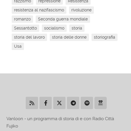
razzismo
repressione
Resistenza
resistenza al nazifascismo
rivoluzione
romanzo
Seconda guerra mondiale
Sessantotto
socialismo
storia
storia del lavoro
storia delle donne
storiografia
Usa
Vanloon - un programma di storia di e con Radio Città
Fujiko