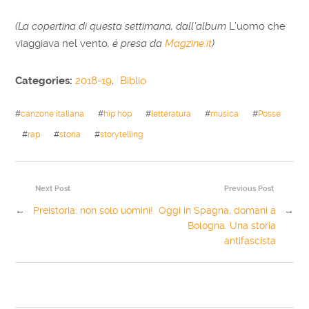
(La copertina di questa settimana, dall’album
L’uomo che
viaggiava nel vento
, è presa da
Magzine.it
)
Categories:
2018-19
,
Biblio
#
canzone italiana
#
hip hop
#
letteratura
#
musica
#
Posse
#
rap
#
storia
#
storytelling
Next Post
Previous Post
←
Preistoria: non solo uomini!
Oggi in Spagna, domani a
→
Bologna. Una storia
antifascista