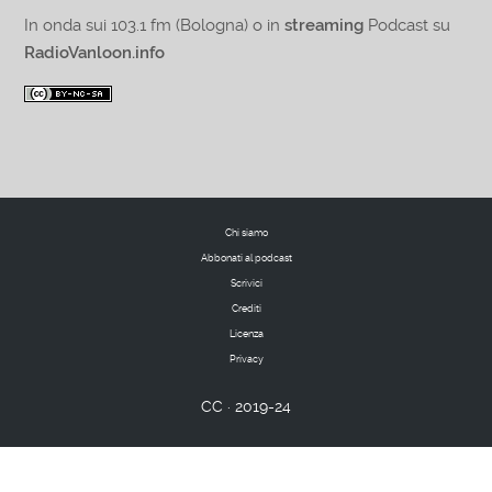
In onda sui 103.1 fm (Bologna) o in
streaming
Podcast su
RadioVanloon.info
Chi siamo
Abbonati al podcast
Scrivici
Crediti
Licenza
Privacy
CC · 2019-24