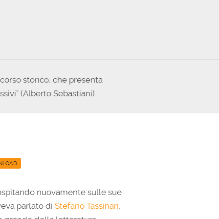
aumentare
o
diminuire
il
volume.
rcorso storico, che presenta
sivi” (Alberto Sebastiani)
NLOAD
ra ospitando nuovamente sulle sue
aveva parlato di
Stefano Tassinari
,