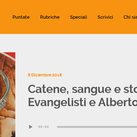
ld not be visible.
Puntate
Rubriche
Speciali
Scrivici
Chi s
8 Dicembre 2018
Catene, sangue e sto
Evangelisti e Albert
Audio
00:00
Player