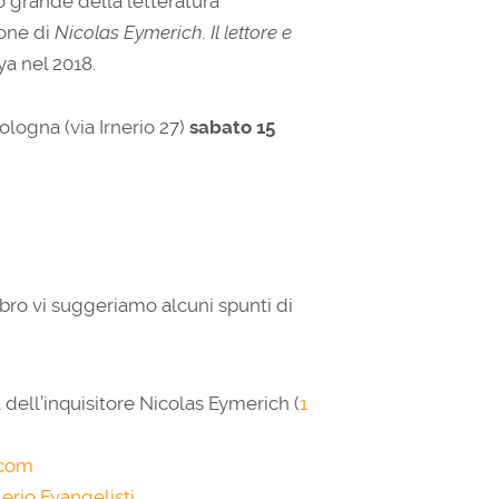
ro grande della letteratura
ione di
Nicolas Eymerich. Il lettore e
ya nel 2018.
Bologna (via Irnerio 27)
sabato 15
ibro vi suggeriamo alcuni spunti di
 dell’inquisitore Nicolas Eymerich (
1
.com
lerio Evangelisti