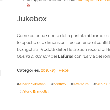
Jukebox
Come colonna sonora della puntata abbiamo scel
le epoche e le dimensioni, raccontando il conflit
Evangelisti. Prodotti dalla Hellnation record di 
Guerra al domani
dei
Lafuria!
con “La via del roni
Categories:
2018-19
,
Rece
#
Alberto Sebastiani
#
conflitto
#
letteratura
#
Nicolas 
#
Valerio Evangelisti