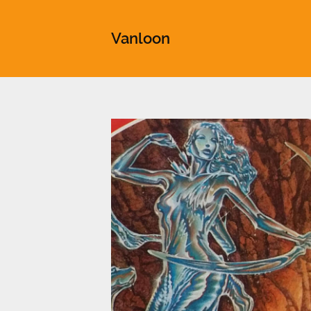
This is a placeholder for your sticky navigation bar. It shou
Vanloon