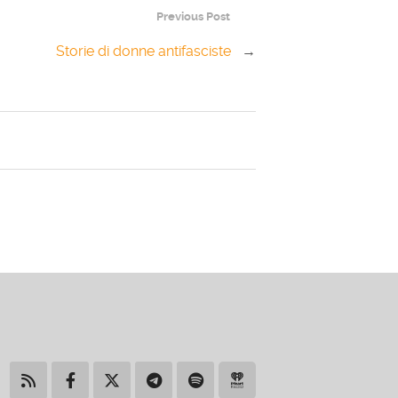
Previous Post
Storie di donne antifasciste
→