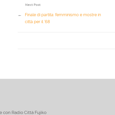
Next Post
←
Finale di partita: femminismo e mostre in
città per il ’68
e con Radio Città Fujiko