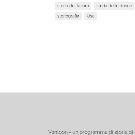
storia del lavoro
storia delle donne
storiografia
Usa
Vanloon - un programma di storia di 