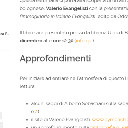
questa settimana ci porta alla scoperta di un alt
bolognese,
Valerio Evangelisti
con la presentaz
l’immaginario in Valerio Evangelisti
, edito da Odo
Il libro sarà presentato presso la libreria Ubik di 
Indicazioni nazionali 2025: la destra fa scuola?
dicembre
alle
ore 12.30
(
info qui
).
Approfondimenti
Per iniziare ad entrare nell’atmosfera di questo l
lettura:
alcuni saggi di Alberto Sebastiani sulla saga
e
2
)
il sito di Valerio Evangelisti:
www.eymerich
a
un approfondimento sulla
bibliografia di Va