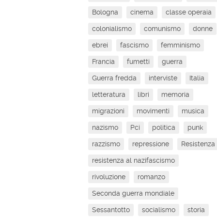
Bologna
cinema
classe operaia
colonialismo
comunismo
donne
ebrei
fascismo
femminismo
Francia
fumetti
guerra
Guerra fredda
interviste
Italia
letteratura
libri
memoria
migrazioni
movimenti
musica
nazismo
Pci
politica
punk
razzismo
repressione
Resistenza
resistenza al nazifascismo
rivoluzione
romanzo
Seconda guerra mondiale
Sessantotto
socialismo
storia