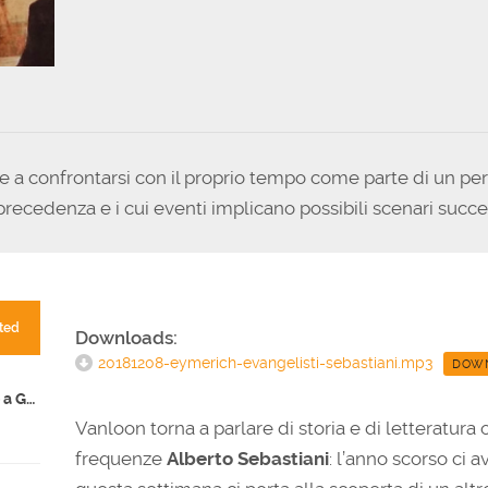
ore a confrontarsi con il proprio tempo come parte di un pe
cedenza e i cui eventi implicano possibili scenari succes
ted
Downloads:
20181208-eymerich-evangelisti-sebastiani.mp3
DOW
Fare storia ai tempi del genocidio a Gaza
Vanloon torna a parlare di storia e di letteratu
frequenze
Alberto Sebastiani
: l’anno scorso ci 