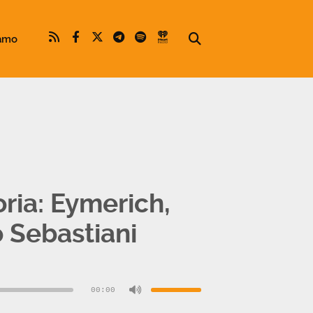
iamo
ria: Eymerich,
o Sebastiani
Usa
i
tasti
00:00
freccia
su/giù
per