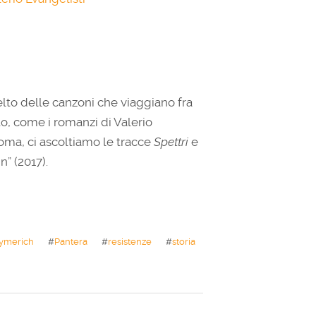
to delle canzoni che viaggiano fra
to, come i romanzi di Valerio
Roma, ci ascoltiamo le tracce
Spettri
e
n” (2017).
Eymerich
#
Pantera
#
resistenze
#
storia