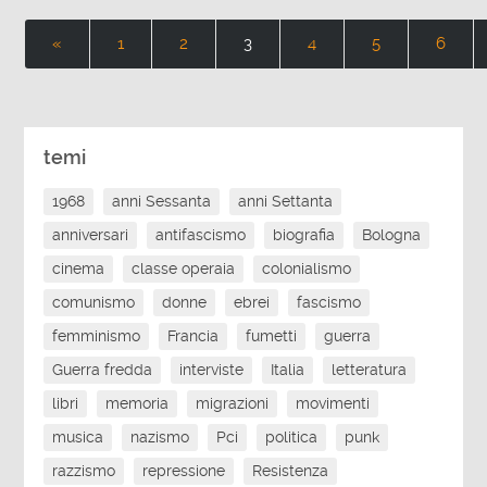
«
1
2
3
4
5
6
temi
1968
anni Sessanta
anni Settanta
anniversari
antifascismo
biografia
Bologna
cinema
classe operaia
colonialismo
comunismo
donne
ebrei
fascismo
femminismo
Francia
fumetti
guerra
Guerra fredda
interviste
Italia
letteratura
libri
memoria
migrazioni
movimenti
musica
nazismo
Pci
politica
punk
razzismo
repressione
Resistenza