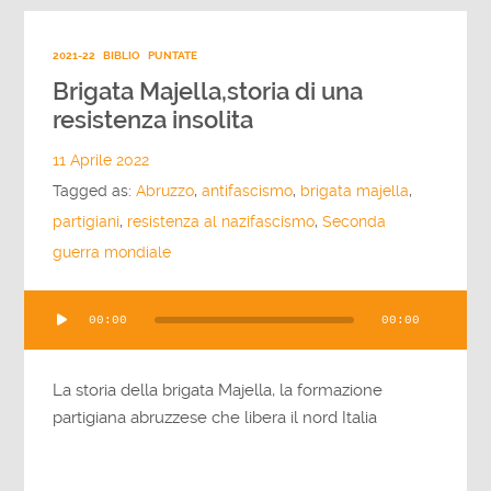
2021-22
BIBLIO
PUNTATE
Brigata Majella,storia di una
resistenza insolita
11 Aprile 2022
Tagged as:
Abruzzo
,
antifascismo
,
brigata majella
,
partigiani
,
resistenza al nazifascismo
,
Seconda
guerra mondiale
Audio
00:00
00:00
Player
La storia della brigata Majella, la formazione
partigiana abruzzese che libera il nord Italia