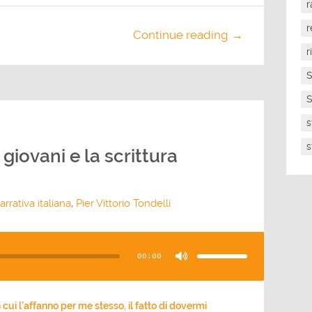
r
r
Continue reading →
r
S
S
s
s
 giovani e la scrittura
arrativa italiana
,
Pier Vittorio Tondelli
Usa
i
tasti
00:00
freccia
su/giù
per
aumentare
o
diminuire
il
in cui l’affanno per me stesso, il fatto di dovermi
volume.