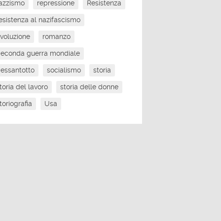
azzismo
repressione
Resistenza
esistenza al nazifascismo
ivoluzione
romanzo
econda guerra mondiale
essantotto
socialismo
storia
toria del lavoro
storia delle donne
toriografia
Usa