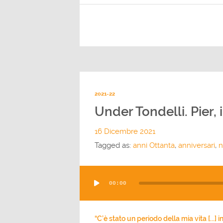
2021-22
Under Tondelli. Pier, i
16 Dicembre 2021
Tagged as:
anni Ottanta
,
anniversari
,
n
Audio
00:00
Player
“C’è stato un periodo della mia vita [...] 