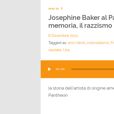
2021-22
X
Josephine Baker al Pa
memoria, il razzismo
6 Dicembre 2021
Tagged as:
anni Venti
,
colonialismo
,
F
razziale
,
Usa
Audio
00:00
Player
la storia dell'artista di origine a
Pantheon