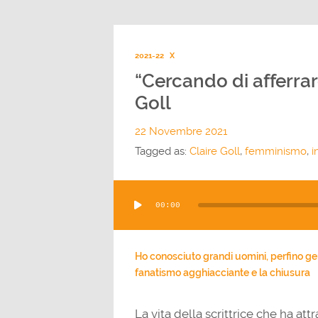
2021-22
X
“Cercando di afferrare 
Goll
22 Novembre 2021
Tagged as:
Claire Goll
,
femminismo
,
i
Audio
00:00
Player
Ho conosciuto grandi uomini, perfino gen
fanatismo agghiacciante e la chiusura
La vita della scrittrice che ha att