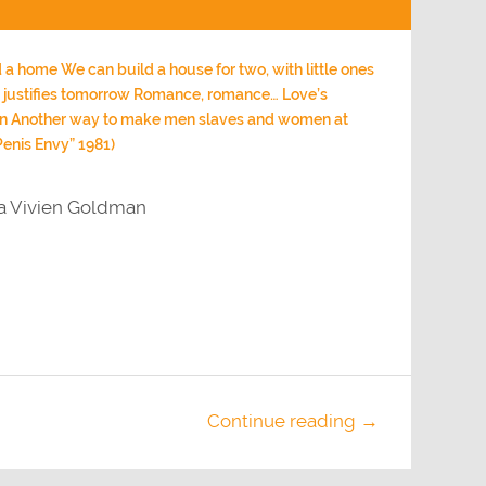
su/giù
per
aumentare
o
diminuire
il
d a home We can build a house for two, with little ones
volume.
at justifies tomorrow Romance, romance… Love’s
pon Another way to make men slaves and women at
Penis Envy” 1981)
da Vivien Goldman
Continue reading →