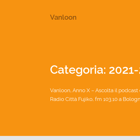
This is a placeholder for your sticky navigation bar. It shou
Vanloon
Categoria: 2021-
Vanloon, Anno X – Ascolta il podcast 
Radio Città Fujiko, fm 103.10 a Bologn