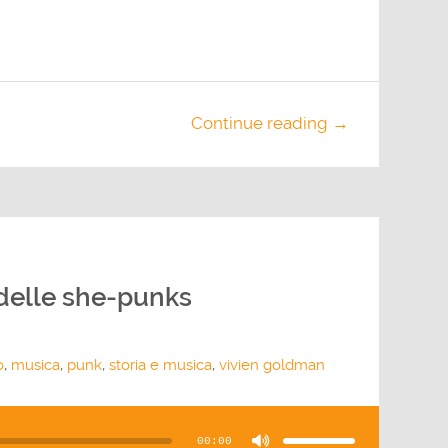
Continue reading →
delle she-punks
o
,
musica
,
punk
,
storia e musica
,
vivien goldman
Usa
i
tasti
00:00
freccia