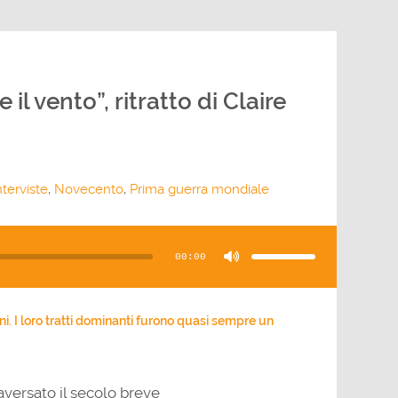
il vento”, ritratto di Claire
nterviste
,
Novecento
,
Prima guerra mondiale
Usa
i
tasti
00:00
freccia
su/giù
per
aumentare
o
diminuire
il
i. I loro tratti dominanti furono quasi sempre un
volume.
raversato il secolo breve