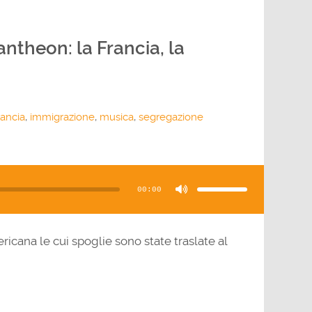
ntheon: la Francia, la
rancia
,
immigrazione
,
musica
,
segregazione
Usa
i
tasti
00:00
freccia
su/giù
per
aumentare
o
diminuire
il
mericana le cui spoglie sono state traslate al
volume.