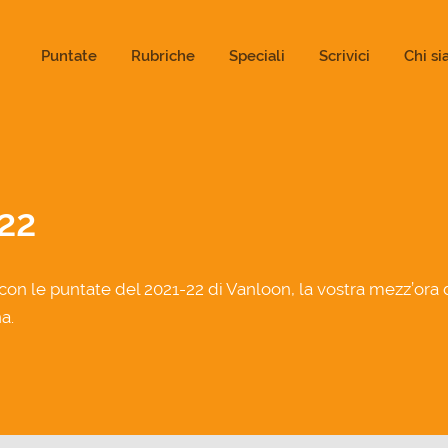
ld not be visible.
Puntate
Rubriche
Speciali
Scrivici
Chi s
22
con le puntate del 2021-22 di Vanloon, la vostra mezz’ora 
a.