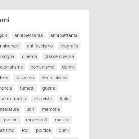
emi
968
anni Sessanta
anni Settanta
nniversari
antifascismo
biografia
Bologna
cinema
classe operaia
olonialismo
comunismo
donne
brei
fascismo
femminismo
rancia
fumetti
guerra
uerra fredda
interviste
Italia
etteratura
libri
memoria
igrazioni
movimenti
musica
nazismo
Pci
politica
punk