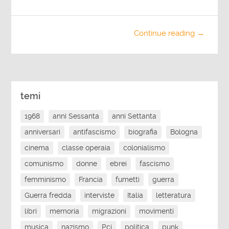
Continue reading →
temi
1968
anni Sessanta
anni Settanta
anniversari
antifascismo
biografia
Bologna
cinema
classe operaia
colonialismo
comunismo
donne
ebrei
fascismo
femminismo
Francia
fumetti
guerra
Guerra fredda
interviste
Italia
letteratura
libri
memoria
migrazioni
movimenti
musica
nazismo
Pci
politica
punk