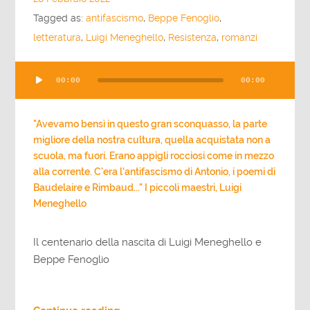
Tagged as:
antifascismo
,
Beppe Fenoglio
,
letteratura
,
Luigi Meneghello
,
Resistenza
,
romanzi
Audio
00:00
00:00
Player
"Avevamo bensì in questo gran sconquasso, la parte
migliore della nostra cultura, quella acquistata non a
scuola, ma fuori. Erano appigli rocciosi come in mezzo
alla corrente. C'era l'antifascismo di Antonio, i poemi di
Baudelaire e Rimbaud..." I piccoli maestri, Luigi
Meneghello
Il centenario della nascita di Luigi Meneghello e
Beppe Fenoglio