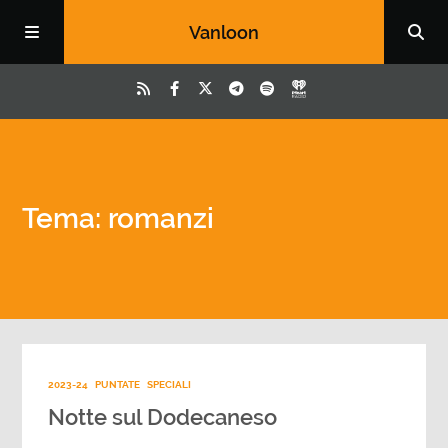
Vanloon
Tema: romanzi
2023-24
PUNTATE
SPECIALI
Notte sul Dodecaneso