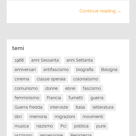
Continue reading →
temi
1968
anni Sessanta
anni Settanta
anniversari
antifascismo
biografia
Bologna
cinema
classe operaia
colonialismo
comunismo
donne
ebrei
fascismo
femminismo
Francia
fumetti
guerra
Guerra fredda
interviste
Italia
letteratura
libri
memoria
migrazioni
movimenti
musica
nazismo
Pci
politica
punk
razzismo
repressione
Resistenza