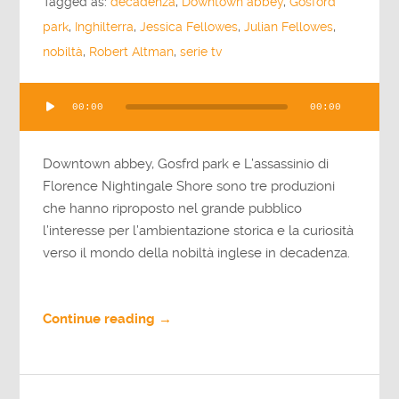
Tagged as:
decadenza
,
Downtown abbey
,
Gosford
park
,
Inghilterra
,
Jessica Fellowes
,
Julian Fellowes
,
nobiltà
,
Robert Altman
,
serie tv
Audio
00:00
00:00
Player
Downtown abbey, Gosfrd park e L’assassinio di
Florence Nightingale Shore sono tre produzioni
che hanno riproposto nel grande pubblico
l’interesse per l’ambientazione storica e la curiosità
verso il mondo della nobiltà inglese in decadenza.
Continue reading →