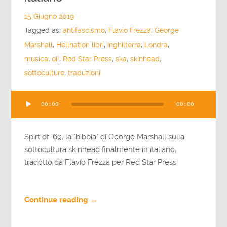
15 Giugno 2019
Tagged as:
antifascismo
,
Flavio Frezza
,
George
Marshall
,
Hellnation libri
,
Inghilterra
,
Londra
,
musica
,
oi!
,
Red Star Press
,
ska
,
skinhead
,
sottoculture
,
traduzioni
Audio
00:00
00:00
Player
Spirt of '69, la "bibbia" di George Marshall sulla
sottocultura skinhead finalmente in italiano,
tradotto da Flavio Frezza per Red Star Press
Continue reading →