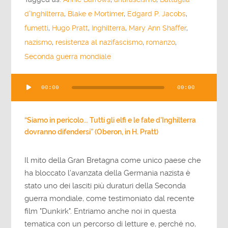
d’Inghilterra
,
Blake e Mortimer
,
Edgard P. Jacobs
,
fumetti
,
Hugo Pratt
,
Inghilterra
,
Mary Ann Shaffer
,
nazismo
,
resistenza al nazifascismo
,
romanzo
,
Seconda guerra mondiale
Audio
00:00
00:00
Player
“Siamo in pericolo... Tutti gli elfi e le fate d’Inghilterra
dovranno difendersi” (Oberon, in H. Pratt)
Il mito della Gran Bretagna come unico paese che
ha bloccato l’avanzata della Germania nazista è
stato uno dei lasciti più duraturi della Seconda
guerra mondiale, come testimoniato dal recente
film "Dunkirk". Entriamo anche noi in questa
tematica con un percorso di letture e, perché no,