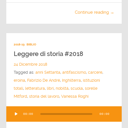
Continue reading →
2018-19
BIBLIO
Leggere di storia #2018
24 Dicembre 2018
Tagged as:
anni Settanta
,
antifascismo
,
carcere
,
eroina
,
Fabrizio De André
,
Inghilterra
,
istituzioni
totali
,
letteratura
,
libri
,
nobiltà
,
scuola
,
sorelle
Mitford
,
storia del lavoro
,
Vanessa Roghi
Audio
00:00
00:00
Player