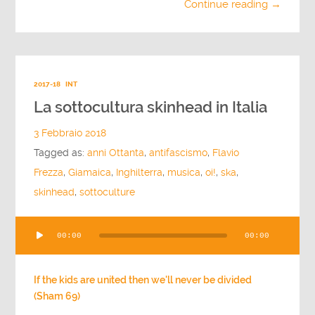
Continue reading →
2017-18
INT
La sottocultura skinhead in Italia
3 Febbraio 2018
Tagged as:
anni Ottanta
,
antifascismo
,
Flavio
Frezza
,
Giamaica
,
Inghilterra
,
musica
,
oi!
,
ska
,
skinhead
,
sottoculture
Audio
00:00
00:00
Player
If the kids are united then we'll never be divided
(Sham 69)