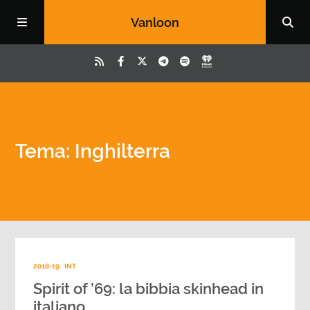
Vanloon
Tema: Inghilterra
2018-19
INT
Spirit of ’69: la bibbia skinhead in
italiano