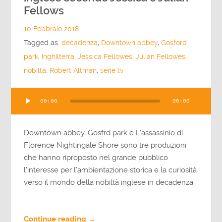
Fellows
10 Febbraio 2018
Tagged as:
decadenza
,
Downtown abbey
,
Gosford
park
,
Inghilterra
,
Jessica Fellowes
,
Julian Fellowes
,
nobiltà
,
Robert Altman
,
serie tv
Audio
00:00
00:00
Player
Downtown abbey, Gosfrd park e L’assassinio di
Florence Nightingale Shore sono tre produzioni
che hanno riproposto nel grande pubblico
l’interesse per l’ambientazione storica e la curiosità
verso il mondo della nobiltà inglese in decadenza.
Continue reading →