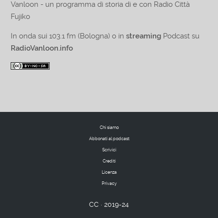
Vanloon - un programma di storia di e con Radio Città
Fujiko
In onda sui 103.1 fm (Bologna) o in
streaming
Podcast su
RadioVanloon.info
Chi siamo
Abbonati al podcast
Scrivici
Crediti
Licenza
Privacy
CC · 2019-24