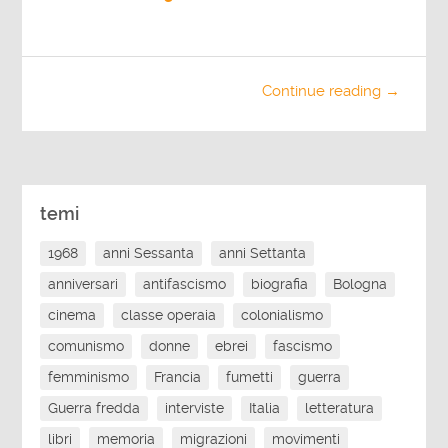
Continue reading →
temi
1968
anni Sessanta
anni Settanta
anniversari
antifascismo
biografia
Bologna
cinema
classe operaia
colonialismo
comunismo
donne
ebrei
fascismo
femminismo
Francia
fumetti
guerra
Guerra fredda
interviste
Italia
letteratura
libri
memoria
migrazioni
movimenti