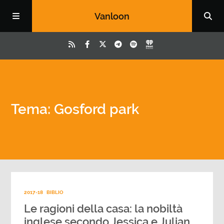
Vanloon
Tema: Gosford park
2017-18
BIBLIO
Le ragioni della casa: la nobiltà
inglese secondo Jessica e Julian