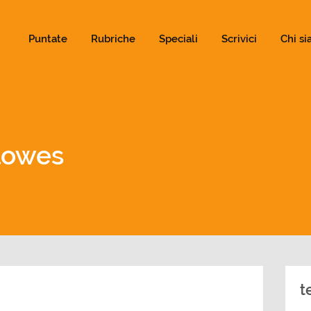
ld not be visible.
Puntate
Rubriche
Speciali
Scrivici
Chi s
llowes
t