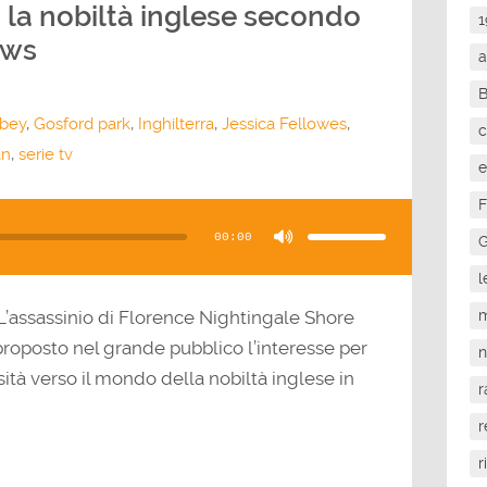
: la nobiltà inglese secondo
1
ows
a
bey
,
Gosford park
,
Inghilterra
,
Jessica Fellowes
,
c
an
,
serie tv
e
F
Usa
i
tasti
00:00
freccia
G
su/giù
per
aumentare
l
o
diminuire
il
’assassinio di Florence Nightingale Shore
m
volume.
proposto nel grande pubblico l’interesse per
sità verso il mondo della nobiltà inglese in
r
r
r