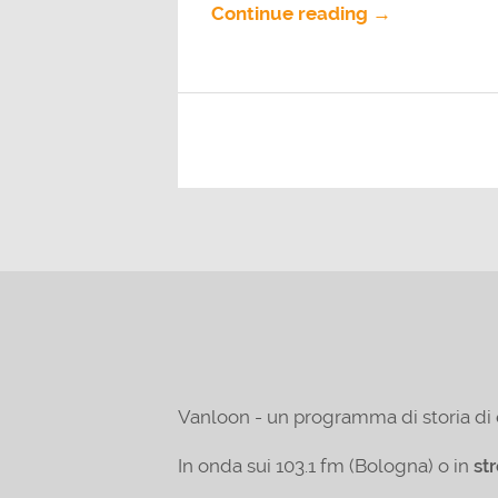
Continue reading →
Vanloon - un programma di storia di 
In onda sui 103.1 fm (Bologna) o in
st