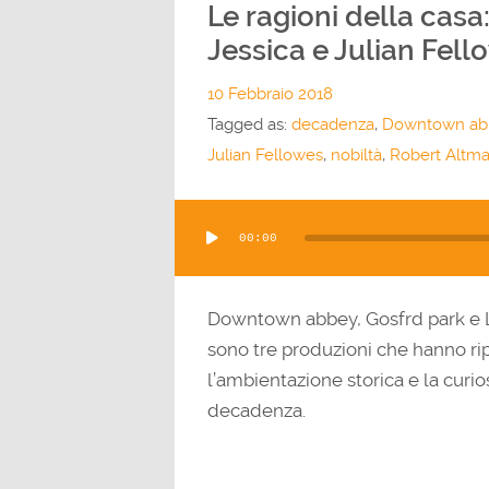
Le ragioni della casa
Jessica e Julian Fell
10 Febbraio 2018
Tagged as:
decadenza
,
Downtown ab
Julian Fellowes
,
nobiltà
,
Robert Altm
Audio
00:00
Player
Downtown abbey, Gosfrd park e L
sono tre produzioni che hanno ri
l’ambientazione storica e la curio
decadenza.