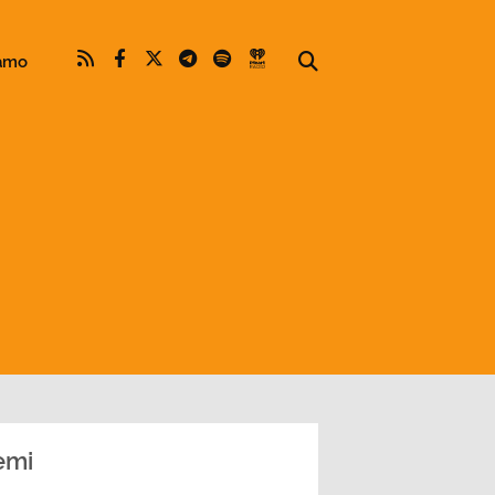
iamo
emi