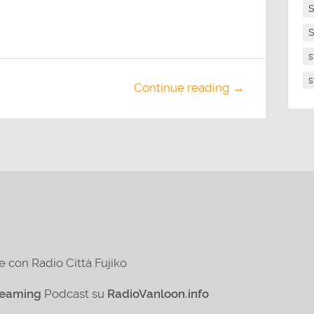
S
S
s
s
Continue reading →
e con Radio Città Fujiko
reaming
Podcast su
RadioVanloon.info