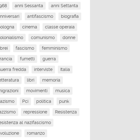
968
anni Sessanta
anni Settanta
nniversari
antifascismo
biografia
Bologna
cinema
classe operaia
olonialismo
comunismo
donne
brei
fascismo
femminismo
rancia
fumetti
guerra
uerra fredda
interviste
Italia
etteratura
libri
memoria
igrazioni
movimenti
musica
nazismo
Pci
politica
punk
azzismo
repressione
Resistenza
esistenza al nazifascismo
ivoluzione
romanzo