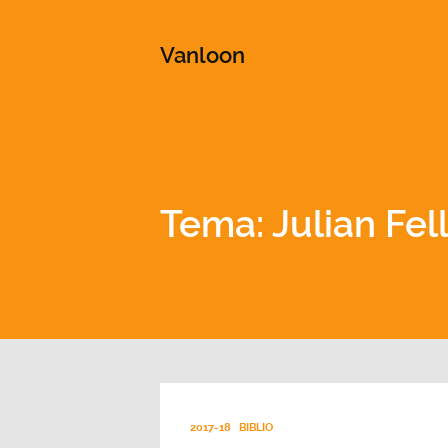
This is a placeholder for your sticky navigation bar. It shou
Vanloon
Tema: Julian Fe
2017-18
BIBLIO