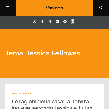
Vanloon
Tema: Jessica Fellowes
2017-18
BIBLIO
Le ragioni della casa: la nobiltà
inglese secondo Jessica e Julian