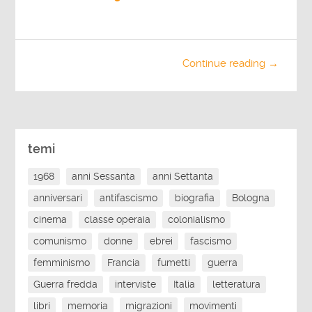
Continue reading →
temi
1968
anni Sessanta
anni Settanta
anniversari
antifascismo
biografia
Bologna
cinema
classe operaia
colonialismo
comunismo
donne
ebrei
fascismo
femminismo
Francia
fumetti
guerra
Guerra fredda
interviste
Italia
letteratura
libri
memoria
migrazioni
movimenti