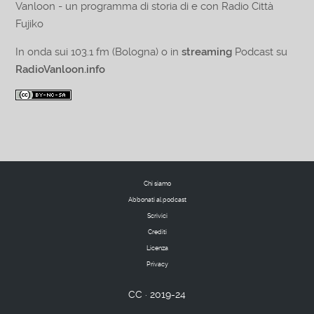
Vanloon - un programma di storia di e con Radio Città
Fujiko
In onda sui 103.1 fm (Bologna) o in
streaming
Podcast su
RadioVanloon.info
Chi siamo
Abbonati al podcast
Scrivici
Crediti
Licenza
Privacy
CC · 2019-24