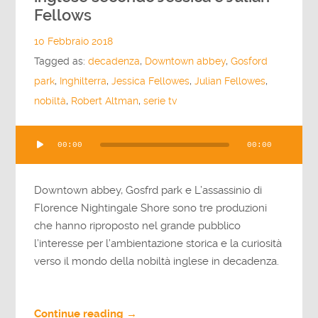
Fellows
10 Febbraio 2018
Tagged as:
decadenza
,
Downtown abbey
,
Gosford
park
,
Inghilterra
,
Jessica Fellowes
,
Julian Fellowes
,
nobiltà
,
Robert Altman
,
serie tv
Audio
00:00
00:00
Player
Downtown abbey, Gosfrd park e L’assassinio di
Florence Nightingale Shore sono tre produzioni
che hanno riproposto nel grande pubblico
l’interesse per l’ambientazione storica e la curiosità
verso il mondo della nobiltà inglese in decadenza.
Continue reading →