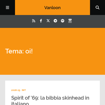
Vanloon
Tema: oi!
2018-19
INT
Spirit of ’69: la bibbia skinhead in
italiano