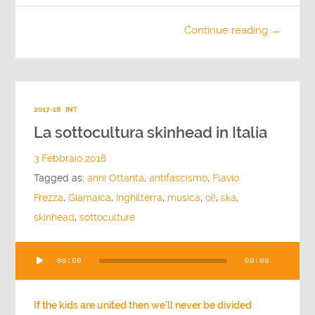
Continue reading →
2017-18
INT
La sottocultura skinhead in Italia
3 Febbraio 2018
Tagged as:
anni Ottanta
,
antifascismo
,
Flavio
Frezza
,
Giamaica
,
Inghilterra
,
musica
,
oi!
,
ska
,
skinhead
,
sottoculture
Audio
00:00
00:00
Player
If the kids are united then we'll never be divided