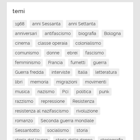
temi
1968
anni Sessanta
anni Settanta
anniversari
antifascismo
biografia
Bologna
cinema
classe operaia
colonialismo
comunismo
donne
ebrei
fascismo
femminismo
Francia
fumetti
guerra
Guerra fredda
interviste
Italia
letteratura
libri
memoria
migrazioni
movimenti
musica
nazismo
Pci
politica
punk
razzismo
repressione
Resistenza
resistenza al nazifascismo
rivoluzione
romanzo
Seconda guerra mondiale
Sessantotto
socialismo
storia
storia del lavoro
storia delle donne
storiografia