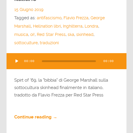
15 Giugno 2019
Tagged as:
antifascismo
,
Flavio Frezza
,
George
Marshall
,
Hellnation libri
,
Inghilterra
,
Londra
,
musica
,
oi!
,
Red Star Press
,
ska
,
skinhead
,
sottoculture
,
traduzioni
Audio
00:00
00:00
Player
Spirt of '69, la "bibbia" di George Marshall sulla
sottocultura skinhead finalmente in italiano,
tradotto da Flavio Frezza per Red Star Press
Continue reading →