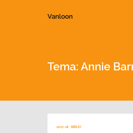
This is a placeholder for your sticky navigation bar. It shou
Vanloon
Tema: Annie Bar
2017-18
BIBLIO