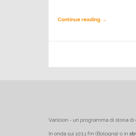
Continue reading →
Vanloon - un programma di storia di 
In onda sui 103.1 fm (Bologna) o in
st