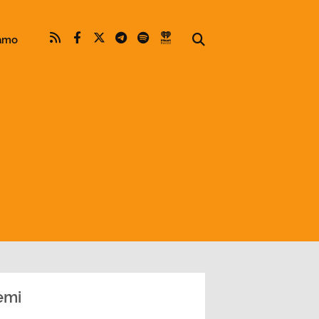
iamo
emi