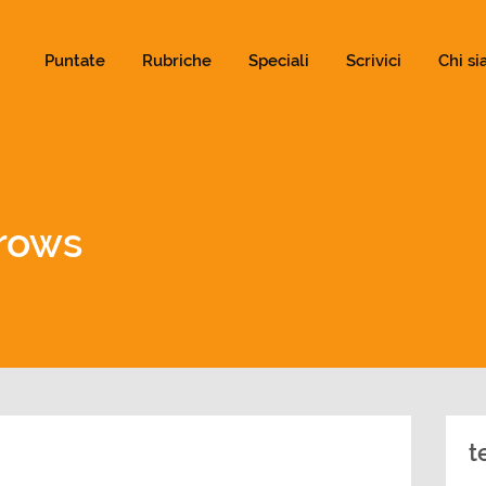
ld not be visible.
Puntate
Rubriche
Speciali
Scrivici
Chi s
rows
t