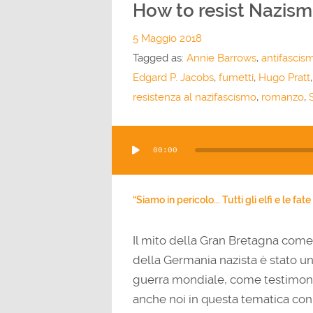
How to resist Nazism
5 Maggio 2018
Tagged as:
Annie Barrows
,
antifascis
Edgard P. Jacobs
,
fumetti
,
Hugo Pratt
resistenza al nazifascismo
,
romanzo
,
Audio
00:00
Player
“Siamo in pericolo... Tutti gli elfi e le fa
Il mito della Gran Bretagna come
della Germania nazista è stato un
guerra mondiale, come testimonia
anche noi in questa tematica con 