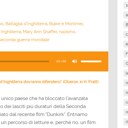
1
a
mo
,
Battaglia d’Inghilterra
,
Blake e Mortimer
,
,
Inghilterra
,
Mary Ann Shaffer
,
nazismo
,
c
Seconda guerra mondiale
e
Usa
F
i
tasti
00:00
freccia
G
su/giù
per
aumentare
l
o
diminuire
il
te d’Inghilterra dovranno difendersi” (Oberon, in H. Pratt)
m
volume.
 unico paese che ha bloccato l’avanzata
r
o dei lasciti più duraturi della Seconda
r
to dal recente film "Dunkirk". Entriamo
un percorso di letture e, perché no, un film.
r