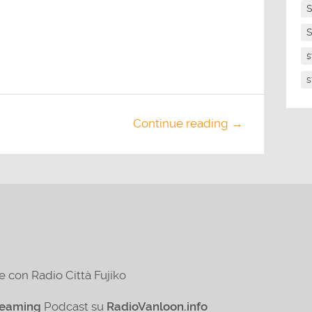
S
S
s
s
Continue reading →
e con Radio Città Fujiko
reaming
Podcast su
RadioVanloon.info