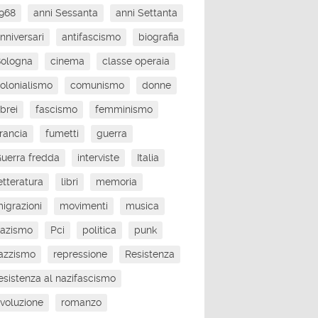
968
anni Sessanta
anni Settanta
nniversari
antifascismo
biografia
Bologna
cinema
classe operaia
olonialismo
comunismo
donne
brei
fascismo
femminismo
rancia
fumetti
guerra
uerra fredda
interviste
Italia
etteratura
libri
memoria
igrazioni
movimenti
musica
nazismo
Pci
politica
punk
azzismo
repressione
Resistenza
esistenza al nazifascismo
ivoluzione
romanzo