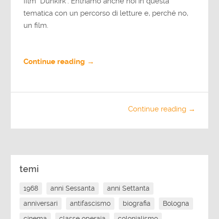
film "Dunkirk". Entriamo anche noi in questa
tematica con un percorso di letture e, perché no,
un film.
Continue reading →
Continue reading →
temi
1968
anni Sessanta
anni Settanta
anniversari
antifascismo
biografia
Bologna
cinema
classe operaia
colonialismo