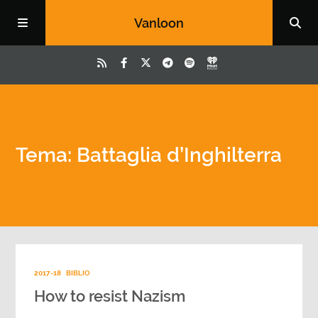
Vanloon
Tema: Battaglia d’Inghilterra
2017-18
BIBLIO
How to resist Nazism