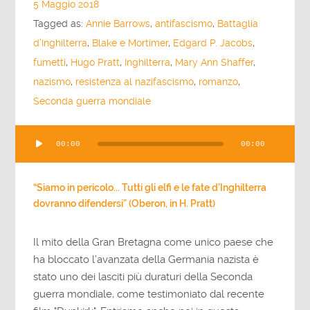
5 Maggio 2018
Tagged as:
Annie Barrows
,
antifascismo
,
Battaglia
d’Inghilterra
,
Blake e Mortimer
,
Edgard P. Jacobs
,
fumetti
,
Hugo Pratt
,
Inghilterra
,
Mary Ann Shaffer
,
nazismo
,
resistenza al nazifascismo
,
romanzo
,
Seconda guerra mondiale
Audio
00:00
00:00
Player
“Siamo in pericolo... Tutti gli elfi e le fate d’Inghilterra
dovranno difendersi” (Oberon, in H. Pratt)
Il mito della Gran Bretagna come unico paese che
ha bloccato l’avanzata della Germania nazista è
stato uno dei lasciti più duraturi della Seconda
guerra mondiale, come testimoniato dal recente