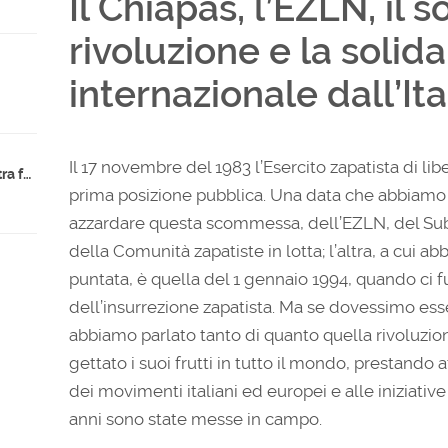
Il Chiapas, l’EZLN, il 
rivoluzione e la solida
internazionale dall’Ita
Il 17 novembre del 1983 l’Esercito zapatista di l
Indicazioni nazionali 2025: la destra fa scuola?
prima posizione pubblica. Una data che abbiamo sce
azzardare questa scommessa, dell’EZLN, del S
della Comunità zapatiste in lotta; l’altra, a cui a
puntata, è quella del 1 gennaio 1994, quando ci fu 
dell’insurrezione zapatista. Ma se dovessimo esse
abbiamo parlato tanto di quanto quella rivoluzion
gettato i suoi frutti in tutto il mondo, prestando
dei movimenti italiani ed europei e alle iniziative
anni sono state messe in campo.