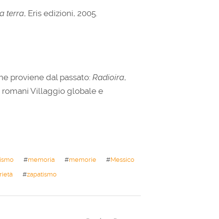
a terra
, Eris edizioni, 2005.
che proviene dal passato:
Radioira
,
li romani Villaggio globale e
lismo
#
memoria
#
memorie
#
Messico
rietà
#
zapatismo