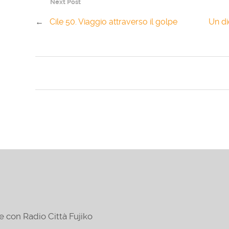
Next Post
←
Cile 50. Viaggio attraverso il golpe
Un di
e con Radio Città Fujiko