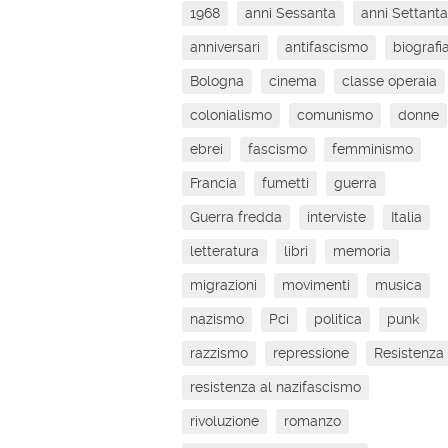
1968
anni Sessanta
anni Settanta
anniversari
antifascismo
biografi
Bologna
cinema
classe operaia
colonialismo
comunismo
donne
ebrei
fascismo
femminismo
Francia
fumetti
guerra
Guerra fredda
interviste
Italia
letteratura
libri
memoria
migrazioni
movimenti
musica
nazismo
Pci
politica
punk
razzismo
repressione
Resistenza
resistenza al nazifascismo
rivoluzione
romanzo