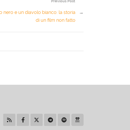
Previous Post
o nero e un diavolo bianco: la storia
→
di un film non fatto