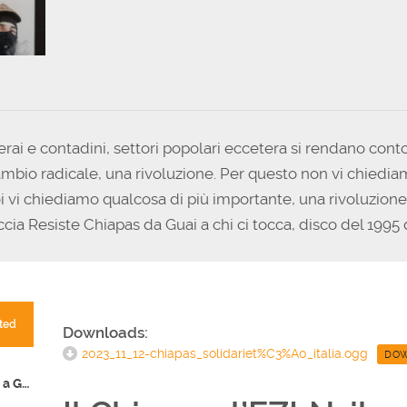
rai e contadini, settori popolari eccetera si rendano conto
ambio radicale, una rivoluzione. Per questo non vi chiedia
vi chiediamo qualcosa di più importante, una rivoluzione (
accia Resiste Chiapas da Guai a chi ci tocca, disco del 1995 
ted
Downloads:
2023_11_12-chiapas_solidariet%C3%A0_italia.ogg
DO
Fare storia ai tempi del genocidio a Gaza