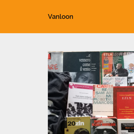
This is a placeholder for your sticky navigation bar. It shou
Vanloon