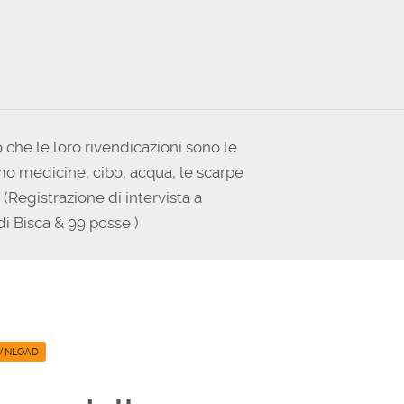
aumentare
o
diminuire
il
volume.
 che le loro rivendicazioni sono le
mo medicine, cibo, acqua, le scarpe
Registrazione di intervista a
di Bisca & 99 posse )
WNLOAD