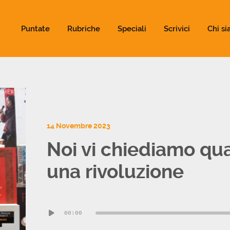
ld not be visible.
Puntate
Rubriche
Speciali
Scrivici
Chi s
14 Novembre 2023
Noi vi chiediamo qua
una rivoluzione
Audio
00:00
Player