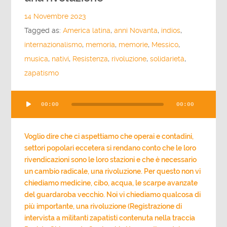
14 Novembre 2023
Tagged as:
America latina
,
anni Novanta
,
indios
,
internazionalismo
,
memoria
,
memorie
,
Messico
,
musica
,
nativi
,
Resistenza
,
rivoluzione
,
solidarietà
,
zapatismo
Audio
00:00
00:00
Player
Voglio dire che ci aspettiamo che operai e contadini,
settori popolari eccetera si rendano conto che le loro
rivendicazioni sono le loro stazioni e che è necessario
un cambio radicale, una rivoluzione. Per questo non vi
chiediamo medicine, cibo, acqua, le scarpe avanzate
del guardaroba vecchio. Noi vi chiediamo qualcosa di
più importante, una rivoluzione (Registrazione di
intervista a militanti zapatisti contenuta nella traccia