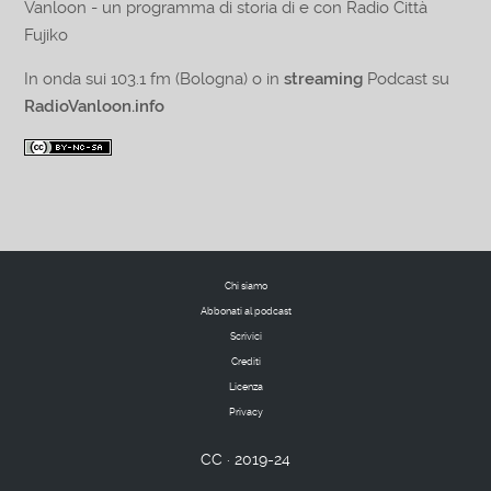
Vanloon - un programma di storia di e con Radio Città
Fujiko
In onda sui 103.1 fm (Bologna) o in
streaming
Podcast su
RadioVanloon.info
Chi siamo
Abbonati al podcast
Scrivici
Crediti
Licenza
Privacy
CC · 2019-24