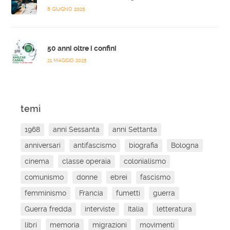
8 GIUGNO 2025
50 anni oltre i confini
21 MAGGIO 2025
temi
1968
anni Sessanta
anni Settanta
anniversari
antifascismo
biografia
Bologna
cinema
classe operaia
colonialismo
comunismo
donne
ebrei
fascismo
femminismo
Francia
fumetti
guerra
Guerra fredda
interviste
Italia
letteratura
libri
memoria
migrazioni
movimenti