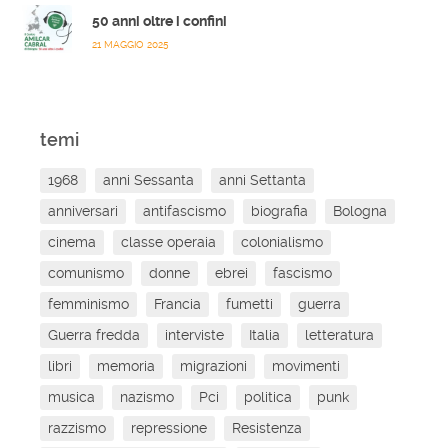
50 anni oltre i confini
21 MAGGIO 2025
temi
1968
anni Sessanta
anni Settanta
anniversari
antifascismo
biografia
Bologna
cinema
classe operaia
colonialismo
comunismo
donne
ebrei
fascismo
femminismo
Francia
fumetti
guerra
Guerra fredda
interviste
Italia
letteratura
libri
memoria
migrazioni
movimenti
musica
nazismo
Pci
politica
punk
razzismo
repressione
Resistenza