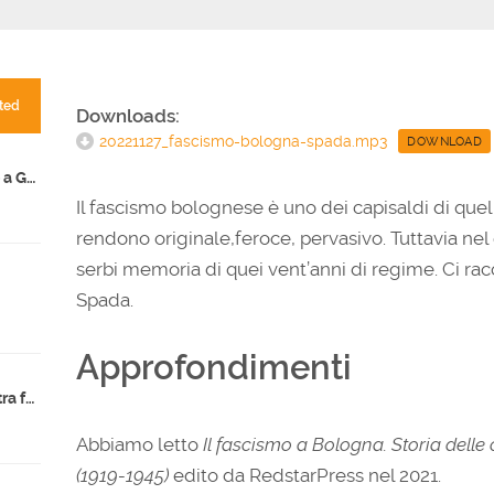
ted
Downloads:
20221127_fascismo-bologna-spada.mp3
DOWNLOAD
Fare storia ai tempi del genocidio a Gaza
Il fascismo bolognese è uno dei capisaldi di quell
rendono originale,feroce, pervasivo. Tuttavia ne
serbi memoria di quei vent’anni di regime. Ci rac
Spada.
Approfondimenti
Indicazioni nazionali 2025: la destra fa scuola?
Abbiamo letto
Il fascismo a Bologna. Storia delle 
(1919-1945)
edito da RedstarPress nel 2021.