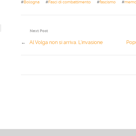
#
Bologna
#
Fasci di combattimento
#
fascismo
#
memo
Next Post
←
Al Volga non si arriva. L’invasione
Popu