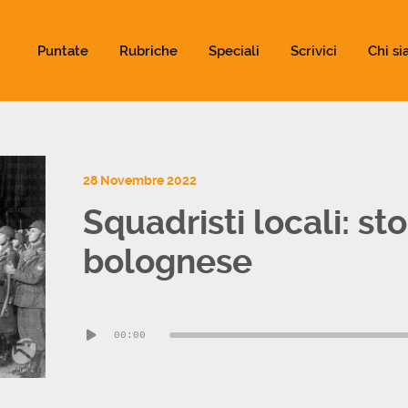
ld not be visible.
Puntate
Rubriche
Speciali
Scrivici
Chi s
28 Novembre 2022
Squadristi locali: st
bolognese
Audio
00:00
Player