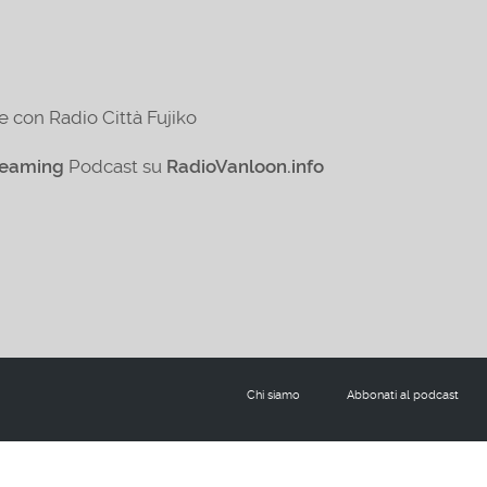
e con Radio Città Fujiko
reaming
Podcast su
RadioVanloon.info
Chi siamo
Abbonati al podcast