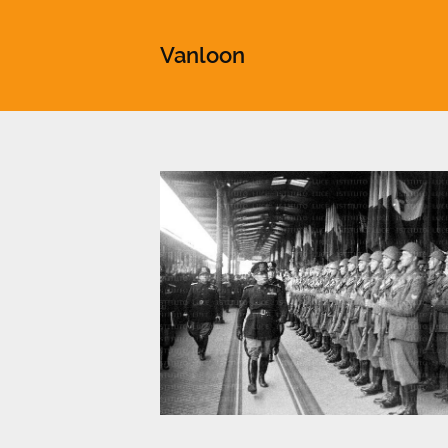
This is a placeholder for your sticky navigation bar. It shou
Vanloon