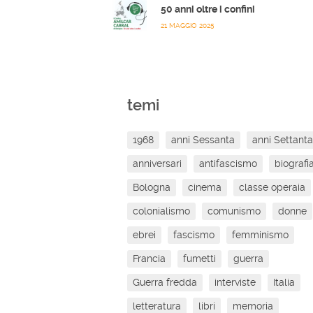
50 anni oltre i confini
21 MAGGIO 2025
temi
1968
anni Sessanta
anni Settanta
anniversari
antifascismo
biografi
Bologna
cinema
classe operaia
colonialismo
comunismo
donne
ebrei
fascismo
femminismo
Francia
fumetti
guerra
Guerra fredda
interviste
Italia
letteratura
libri
memoria