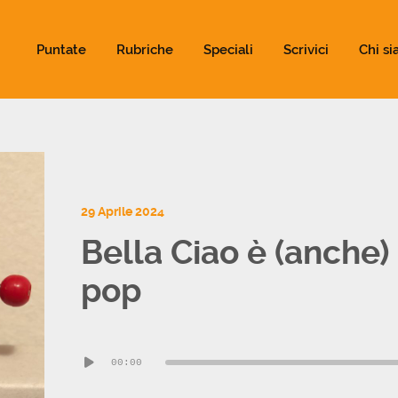
ld not be visible.
Puntate
Rubriche
Speciali
Scrivici
Chi s
29 Aprile 2024
Bella Ciao è (anche
pop
Audio
00:00
Player