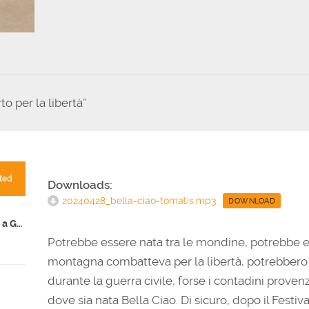
to per la libertà”
ted
Downloads:
20240428_bella-ciao-tomatis.mp3
DOWNLOAD
Fare storia ai tempi del genocidio a Gaza
Potrebbe essere nata tra le mondine, potrebbe es
montagna combatteva per la libertà, potrebbero e
durante la guerra civile, forse i contadini prov
dove sia nata Bella Ciao. Di sicuro, dopo il Festi