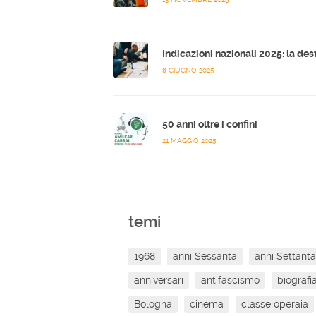
8 GIUGNO 2025
50 anni oltre i confini
21 MAGGIO 2025
temi
1968
anni Sessanta
anni Settanta
anniversari
antifascismo
biografi
Bologna
cinema
classe operaia