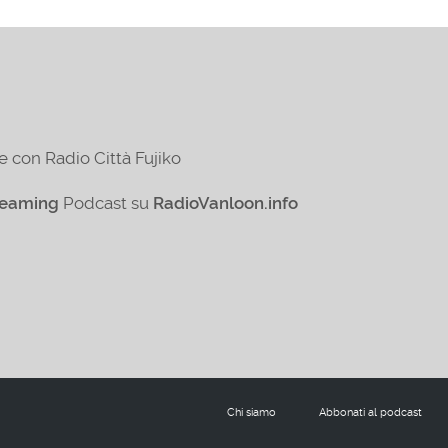
e con Radio Città Fujiko
reaming
Podcast su
RadioVanloon.info
Chi siamo
Abbonati al podcast