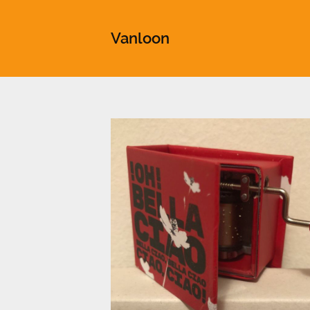
This is a placeholder for your sticky navigation bar. It shou
Vanloon