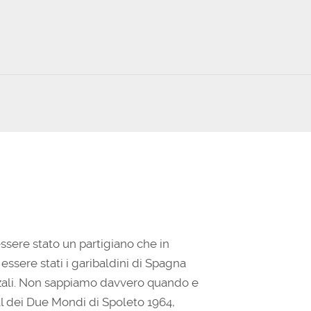
o
diminuire
il
volume.
sere stato un partigiano che in
ssere stati i garibaldini di Spagna
enzali. Non sappiamo davvero quando e
val dei Due Mondi di Spoleto 1964,