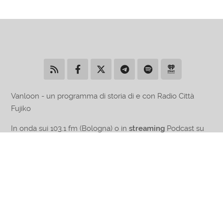
Vanloon - un programma di storia di e con Radio Città
Fujiko
In onda sui 103.1 fm (Bologna) o in
streaming
Podcast su
RadioVanloon.info
Chi siamo