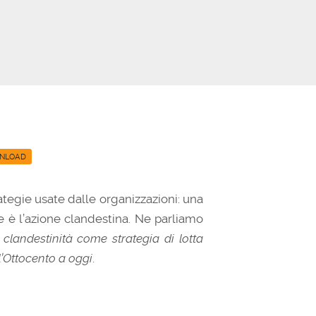
diminuire
il
volume.
NLOAD
rategie usate dalle organizzazioni: una
 è l’azione clandestina. Ne parliamo
 clandestinità come strategia di lotta
ll’Ottocento a oggi
.