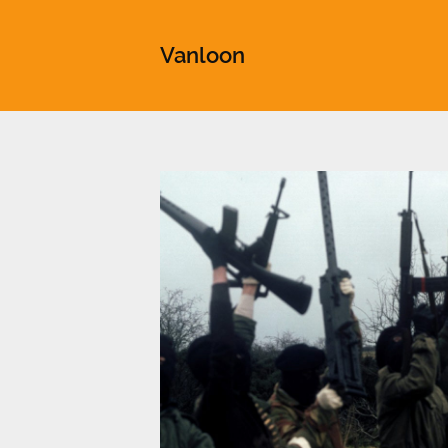
This is a placeholder for your sticky navigation bar. It shou
Vanloon