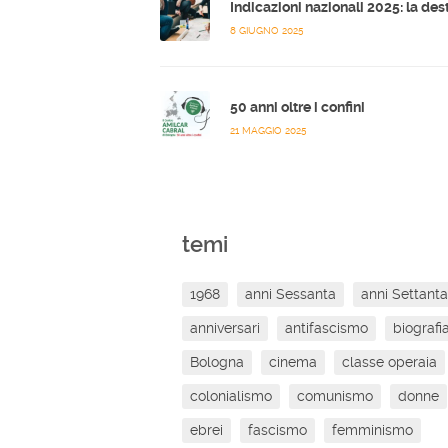
8 GIUGNO 2025
50 anni oltre i confini
21 MAGGIO 2025
temi
1968
anni Sessanta
anni Settanta
anniversari
antifascismo
biografi
Bologna
cinema
classe operaia
colonialismo
comunismo
donne
ebrei
fascismo
femminismo