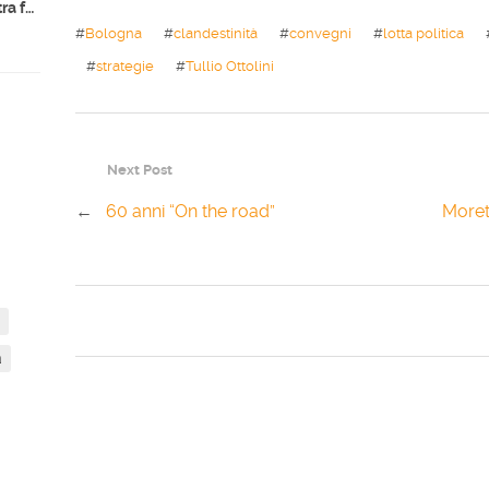
Indicazioni nazionali 2025: la destra fa scuola?
#
Bologna
#
clandestinità
#
convegni
#
lotta politica
#
strategie
#
Tullio Ottolini
Next Post
←
60 anni “On the road”
Moret
a