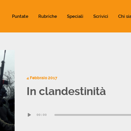
ld not be visible.
Puntate
Rubriche
Speciali
Scrivici
Chi s
4 Febbraio 2017
In clandestinità
Audio
00:00
Player