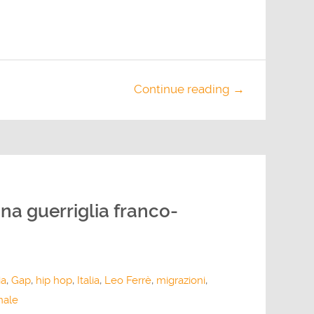
Continue reading →
una guerriglia franco-
ia
,
Gap
,
hip hop
,
Italia
,
Leo Ferrè
,
migrazioni
,
nale