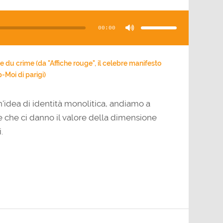
Usa
i
tasti
00:00
freccia
su/giù
per
aumentare
o
diminuire
il
e du crime (da "Affiche rouge", il celebre manifesto
volume.
-Moi di parigi)
n'idea di identità monolitica, andiamo a
ie che ci danno il valore della dimensione
.