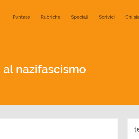
ld not be visible.
Puntate
Rubriche
Speciali
Scrivici
Chi s
 al nazifascismo
t