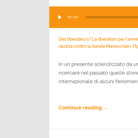
Audio
00:00
Player
Des liberateurs? La liberation par l’armé
nazista contro la banda Manouchian, Ftp
In un presente sclerotizzato da u
ricercare nel passato quelle stor
internazionale di alcuni fenomeni
Continue reading →