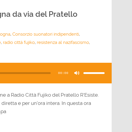
na da via del Pratello
logna
,
Consorzio suonatori indipendenti
,
e
,
radio città fujiko
,
resistenza al nazifascismo
,
Usa
i
tasti
00:00
freccia
su/giù
per
aumentare
o
diminuire
il
eme a Radio Città Fujiko del Pratello R'Esiste.
volume.
diretta e per un'ora intera. In questa ora
mpa