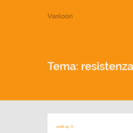
This is a placeholder for your sticky navigation bar. It shou
Vanloon
Tema: resistenza
2018-19
X