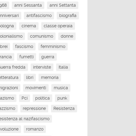
968
anni Sessanta
anni Settanta
nniversari
antifascismo
biografia
Bologna
cinema
classe operaia
olonialismo
comunismo
donne
brei
fascismo
femminismo
rancia
fumetti
guerra
uerra fredda
interviste
Italia
etteratura
libri
memoria
igrazioni
movimenti
musica
nazismo
Pci
politica
punk
azzismo
repressione
Resistenza
esistenza al nazifascismo
ivoluzione
romanzo