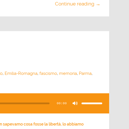
Continue reading →
io
,
Emilia-Romagna
,
fascismo
,
memoria
,
Parma
,
Usa
i
tasti
00:00
freccia
su/giù
per
aumentare
o
diminuire
il
n sapevamo cosa fosse la libertà, lo abbiamo
volume.