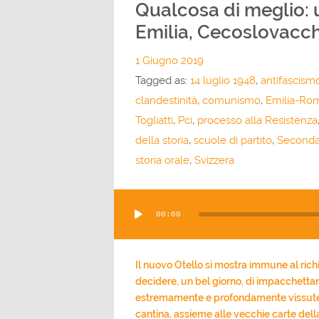
Qualcosa di meglio: u
Emilia, Cecoslovacch
1 Giugno 2019
Tagged as:
14 luglio 1948
,
antifascism
clandestinità
,
comunismo
,
Emilia-Ro
Togliatti
,
Pci
,
processo alla Resistenza
della storia
,
scuole di partito
,
Seconda
storia orale
,
Svizzera
Audio
00:00
Player
Il nuovo Otello si mostra immune al rich
decidere, un bel giorno, di impacchettar
estremamente e profondamente vissute [..
cantina, assieme alle vecchie carte del