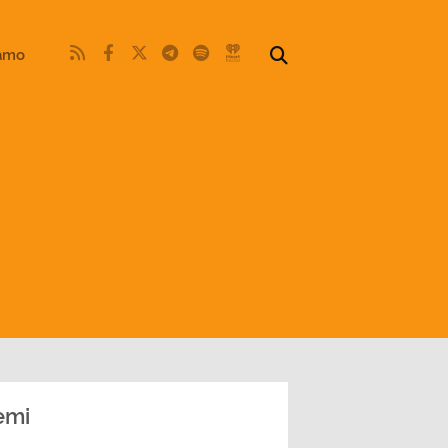
iamo
emi