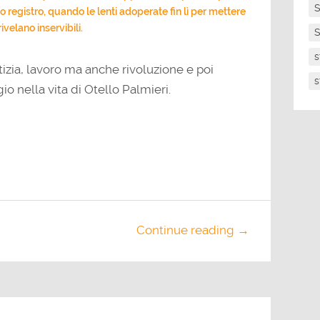
S
 registro, quando le lenti adoperate fin lì per mettere
ivelano inservibili.
S
s
tizia, lavoro ma anche rivoluzione e poi
s
io nella vita di Otello Palmieri.
Continue reading →