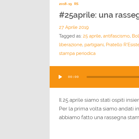
2018-19
RS
#25aprile: una rasseg
27 Aprile 2019
Tagged as:
25 aprile
,
antifascismo
,
Bo
liberazione
,
partigiani
,
Pratello R'Esist
stampa periodica
Audio
00:00
Player
Il 25 aprile siamo stati ospiti insi
Per la prima volta siamo andati in 
abbiamo fatto una rassegna sta