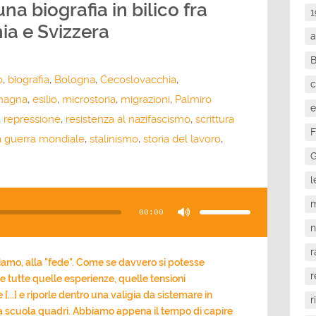
na biografia in bilico fra
1
ia e Svizzera
a
o
,
biografia
,
Bologna
,
Cecoslovacchia
,
c
magna
,
esilio
,
microstoria
,
migrazioni
,
Palmiro
e
,
repressione
,
resistenza al nazifascismo
,
scrittura
F
 guerra mondiale
,
stalinismo
,
storia del lavoro
,
G
l
Usa
i
m
tasti
00:00
freccia
su/giù
per
aumentare
o
r
diminuire
il
iamo, alla "fede". Come se davvero si potesse
volume.
r
e tutte quelle esperienze, quelle tensioni
.] e riporle dentro una valigia da sistemare in
r
la scuola quadri. Abbiamo appena il tempo di capire