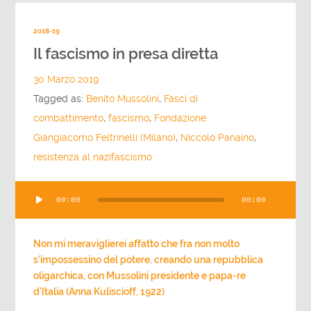
2018-19
Il fascismo in presa diretta
30 Marzo 2019
Tagged as:
Benito Mussolini
,
Fasci di
combattimento
,
fascismo
,
Fondazione
Giangiacomo Feltrinelli (Milano)
,
Niccolò Panaino
,
resistenza al nazifascismo
Audio
00:00
00:00
Player
Non mi meraviglierei affatto che fra non molto
s'impossessino del potere, creando una repubblica
oligarchica, con Mussolini presidente e papa-re
d'Italia (Anna Kuliscioff, 1922)