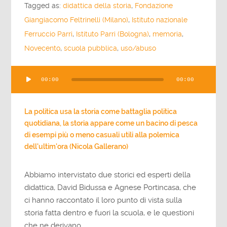
Tagged as:
didattica della storia
,
Fondazione
Giangiacomo Feltrinelli (Milano)
,
Istituto nazionale
Ferruccio Parri
,
Istituto Parri (Bologna)
,
memoria
,
Novecento
,
scuola pubblica
,
uso/abuso
Audio
00:00
00:00
Player
La politica usa la storia come battaglia politica
quotidiana, la storia appare come un bacino di pesca
di esempi più o meno casuali utili alla polemica
dell'ultim'ora (Nicola Gallerano)
Abbiamo intervistato due storici ed esperti della
didattica, David Bidussa e Agnese Portincasa, che
ci hanno raccontato il loro punto di vista sulla
storia fatta dentro e fuori la scuola, e le questioni
che ne derivano.