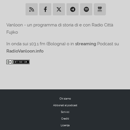
Vanloon - un programma di storia di e con Radio Città
Fujiko
In onda sui 103.1 fm (Bologna) o in
streaming
Podcast su
RadioVanloon.info
Chi siamo
Abbonati al podcast
Scrivici
Crediti
Licenza