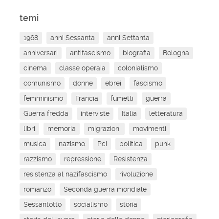
temi
1968
anni Sessanta
anni Settanta
anniversari
antifascismo
biografia
Bologna
cinema
classe operaia
colonialismo
comunismo
donne
ebrei
fascismo
femminismo
Francia
fumetti
guerra
Guerra fredda
interviste
Italia
letteratura
libri
memoria
migrazioni
movimenti
musica
nazismo
Pci
politica
punk
razzismo
repressione
Resistenza
resistenza al nazifascismo
rivoluzione
romanzo
Seconda guerra mondiale
Sessantotto
socialismo
storia