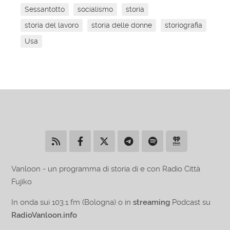
Sessantotto
socialismo
storia
storia del lavoro
storia delle donne
storiografia
Usa
Vanloon - un programma di storia di e con Radio Città
Fujiko
In onda sui 103.1 fm (Bologna) o in
streaming
Podcast su
RadioVanloon.info