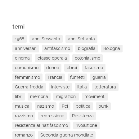
temi
1968
anni Sessanta
anni Settanta
anniversari
antifascismo
biografia
Bologna
cinema
classe operaia
colonialismo
comunismo
donne
ebrei
fascismo
femminismo
Francia
fumetti
guerra
Guerra fredda
interviste
Italia
letteratura
libri
memoria
migrazioni
movimenti
musica
nazismo
Pci
politica
punk
razzismo
repressione
Resistenza
resistenza al nazifascismo
rivoluzione
romanzo
Seconda guerra mondiale