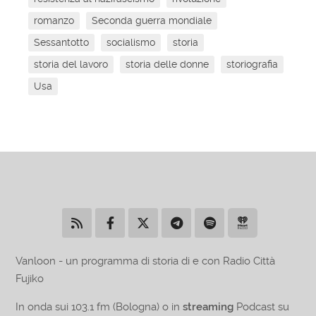
romanzo
Seconda guerra mondiale
Sessantotto
socialismo
storia
storia del lavoro
storia delle donne
storiografia
Usa
Vanloon - un programma di storia di e con Radio Città
Fujiko
In onda sui 103.1 fm (Bologna) o in
streaming
Podcast su