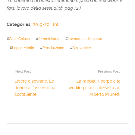
(La copertina di questa settimana è presa da
Sex Work: il
farsi lavoro della sessualità
, pag.72.)
Categories:
2019-20
,
Int
#
Case Chiuse
#
femminismo
#
Lavoratrici del sesso
#
Legge Merlin
#
Prostituzione
#
Sex worker
Next Post
Previous Post
←
Libere e sovrane. Le
La rabbia, il corpo e la
→
donne all’assemblea
working class.Intervista ad
costituente
Alberto Prunetti