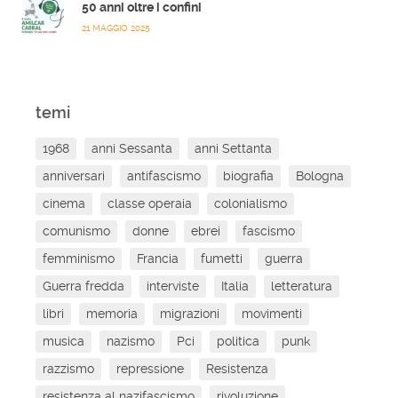
50 anni oltre i confini
21 MAGGIO 2025
temi
1968
anni Sessanta
anni Settanta
anniversari
antifascismo
biografia
Bologna
cinema
classe operaia
colonialismo
comunismo
donne
ebrei
fascismo
femminismo
Francia
fumetti
guerra
Guerra fredda
interviste
Italia
letteratura
libri
memoria
migrazioni
movimenti
musica
nazismo
Pci
politica
punk
razzismo
repressione
Resistenza
resistenza al nazifascismo
rivoluzione