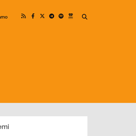
iamo
emi