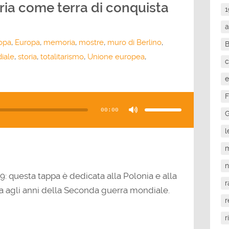
ia come terra di conquista
1
a
opa
,
Europa
,
memoria
,
mostre
,
muro di Berlino
,
iale
,
storia
,
totalitarismo
,
Unione europea
,
c
e
Usa
F
i
tasti
00:00
freccia
G
su/giù
per
aumentare
l
o
diminuire
il
m
volume.
9: questa tappa è dedicata alla Polonia e alla
r
a agli anni della Seconda guerra mondiale.
r
r