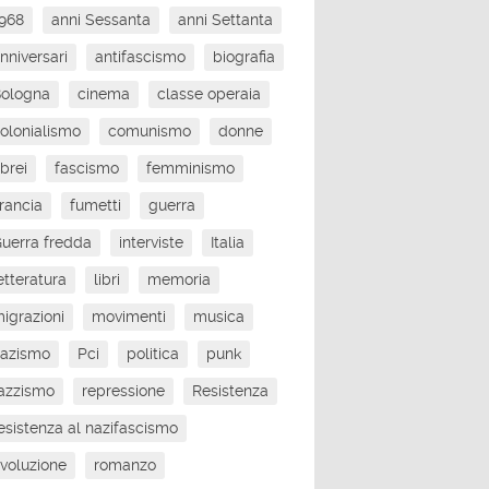
968
anni Sessanta
anni Settanta
nniversari
antifascismo
biografia
Bologna
cinema
classe operaia
olonialismo
comunismo
donne
brei
fascismo
femminismo
rancia
fumetti
guerra
uerra fredda
interviste
Italia
etteratura
libri
memoria
igrazioni
movimenti
musica
nazismo
Pci
politica
punk
azzismo
repressione
Resistenza
esistenza al nazifascismo
ivoluzione
romanzo