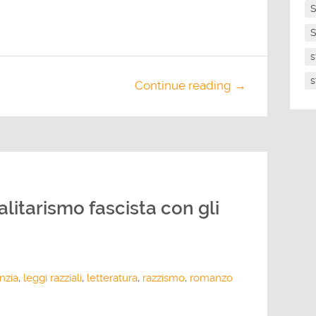
S
S
s
s
Continue reading →
talitarismo fascista con gli
nzia
,
leggi razziali
,
letteratura
,
razzismo
,
romanzo