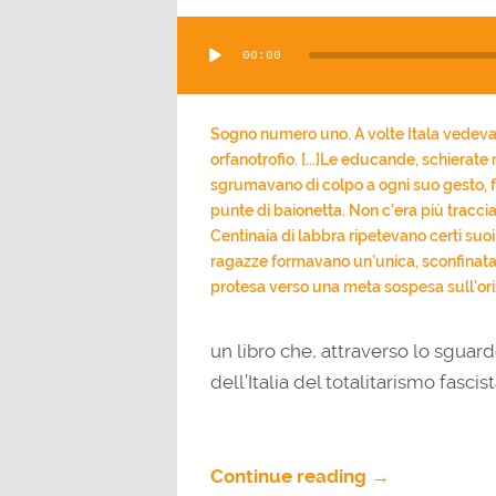
Audio
00:00
Player
Sogno numero uno. A volte Itala vedeva 
orfanotrofio. [...]Le educande, schierate n
sgrumavano di colpo a ogni suo gesto, f
punte di baionetta. Non c’era più traccia
Centinaia di labbra ripetevano certi suoi
ragazze formavano un’unica, sconfinata fa
protesa verso una meta sospesa sull’ori
un libro che, attraverso lo sguar
dell’Italia del totalitarismo fascis
Continue reading →