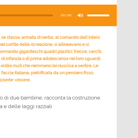
Usa
i
tasti
00:00
freccia
su/giù
per
aumentare
o
diminuire
il
se stessa, armata di nerbo, al comando dell’intero
volume.
el cortile della ricreazione, si allineavano e si
ormando giganteschi quadri plastici: frecce, cerchi,
 di infanzia o di prima adolescenza nei loro sguardi.
 ordini muti che nemmeno lei riusciva a sentire. Le
ccia italiana, pietrificata da un pensiero fisso,
zzonte: vincere.
do di due bambine, racconta la costruzione
ta e delle leggi razziali