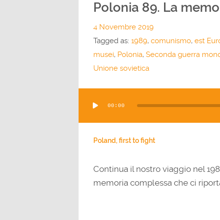
Polonia 89. La memor
4 Novembre 2019
Tagged as:
1989
,
comunismo
,
est Eur
musei
,
Polonia
,
Seconda guerra mond
Unione sovietica
Audio
00:00
Player
Poland, first to fight
Continua il nostro viaggio nel 198
memoria complessa che ci riport