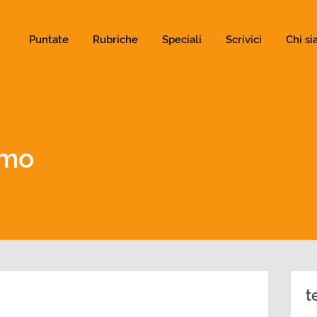
ld not be visible.
Puntate
Rubriche
Speciali
Scrivici
Chi s
smo
t