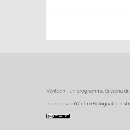
Vanloon - un programma di storia di 
In onda sui 103.1 fm (Bologna) o in
st