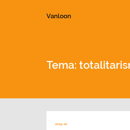
This is a placeholder for your sticky navigation bar. It shou
Vanloon
Tema: totalitari
2019-20