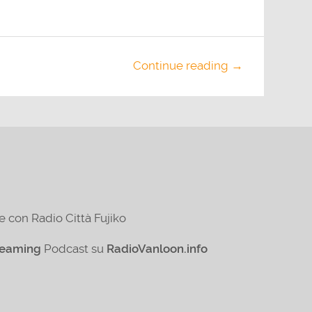
Continue reading →
e con Radio Città Fujiko
reaming
Podcast su
RadioVanloon.info