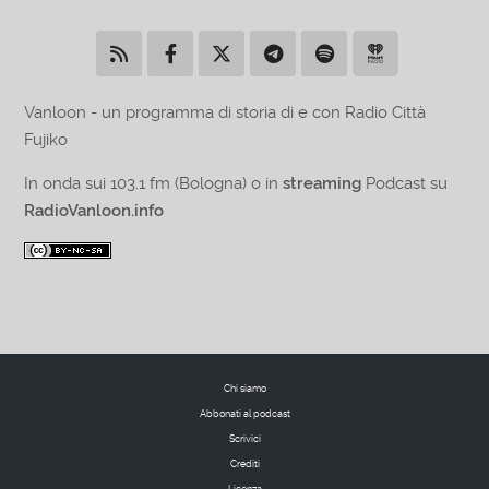
Vanloon - un programma di storia di e con Radio Città
Fujiko
In onda sui 103.1 fm (Bologna) o in
streaming
Podcast su
RadioVanloon.info
Chi siamo
Abbonati al podcast
Scrivici
Crediti