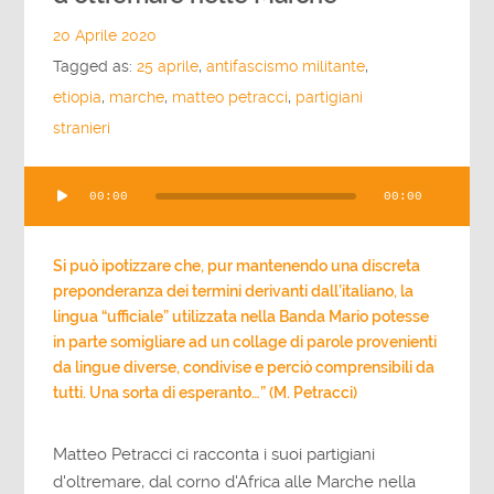
20 Aprile 2020
Tagged as:
25 aprile
,
antifascismo militante
,
etiopia
,
marche
,
matteo petracci
,
partigiani
stranieri
Audio
00:00
00:00
Player
Si può ipotizzare che, pur mantenendo una discreta
preponderanza dei termini derivanti dall’italiano, la
lingua “ufficiale” utilizzata nella Banda Mario potesse
in parte somigliare ad un collage di parole provenienti
da lingue diverse, condivise e perciò comprensibili da
tutti. Una sorta di esperanto…” (M. Petracci)
Matteo Petracci ci racconta i suoi partigiani
d'oltremare, dal corno d'Africa alle Marche nella