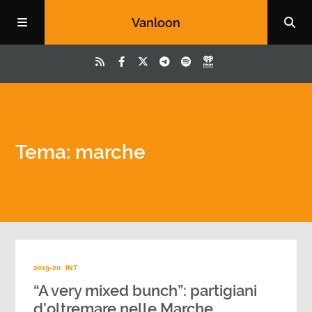
Vanloon
Tema: marche
2019-20
INT
“A very mixed bunch”: partigiani
d’oltremare nelle Marche