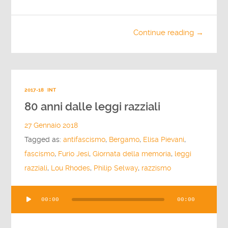
Continue reading →
2017-18
INT
80 anni dalle leggi razziali
27 Gennaio 2018
Tagged as:
antifascismo
,
Bergamo
,
Elisa Pievani
,
fascismo
,
Furio Jesi
,
Giornata della memoria
,
leggi
razziali
,
Lou Rhodes
,
Philip Selway
,
razzismo
Audio
00:00
00:00
Player