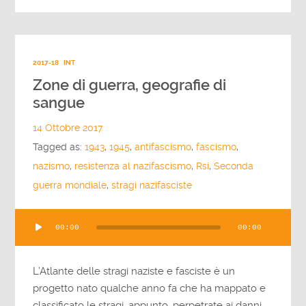
2017-18
INT
Zone di guerra, geografie di
sangue
14 Ottobre 2017
Tagged as:
1943
,
1945
,
antifascismo
,
fascismo
,
nazismo
,
resistenza al nazifascismo
,
Rsi
,
Seconda
guerra mondiale
,
stragi nazifasciste
Audio
00:00
00:00
Player
L’Atlante delle stragi naziste e fasciste è un
progetto nato qualche anno fa che ha mappato e
classificato le stragi, appunto, perpetrate ai danni