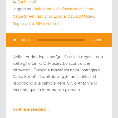
14 Aprile 2018
Tagged as:
antifascismo
,
antifascismo militante
,
Cable Street
,
fascismo
,
Londra
,
Oswald Mosley
,
Regno Unito
,
Silvio Antonini
Audio
00:00
00:00
Player
Nella Londra degli anni '30 i fascisti si organizzano
sotto gli ordini di O. Mosley. Lo scontro che
attraversa l’Europa si manifesta nella “battaglia di
Cable Street” : il 4 ottobre 1936 tanti antifascisti
rispondono alle camicie nere. Silvio Antonini ci
racconta quella memorabile giornata.
Continue reading →