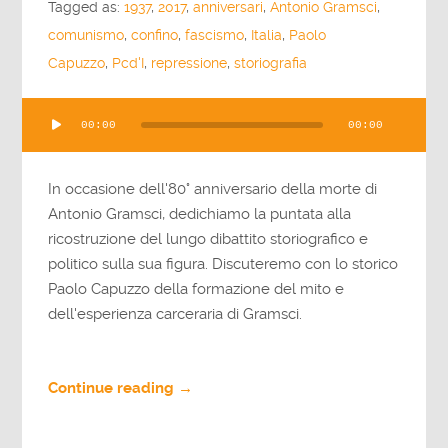
Tagged as:
1937
,
2017
,
anniversari
,
Antonio Gramsci
,
comunismo
,
confino
,
fascismo
,
Italia
,
Paolo
Capuzzo
,
Pcd'I
,
repressione
,
storiografia
Audio
00:00
00:00
Player
In occasione dell'80° anniversario della morte di
Antonio Gramsci, dedichiamo la puntata alla
ricostruzione del lungo dibattito storiografico e
politico sulla sua figura. Discuteremo con lo storico
Paolo Capuzzo della formazione del mito e
dell'esperienza carceraria di Gramsci.
Continue reading →