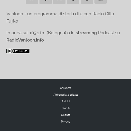
Vanloon - un programma di storia di e con Radio Città
Fujiko
In onda sui 103.1 fm (Bologna) o in
streaming
Podcast su
RadioVanloon.info
Chi siamo
Abbonati al podcast
Scrivici
Crediti
Licenza
Privacy