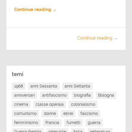
Continue reading →
Continue reading →
temi
1968
anni Sessanta
anni Settanta
anniversari
antifascismo
biografia
Bologna
cinema
classe operaia
colonialismo
comunismo
donne
ebrei
fascismo
femminismo
Francia
fumetti
guerra
Guerra fredda
interviste
Italia
letteratura