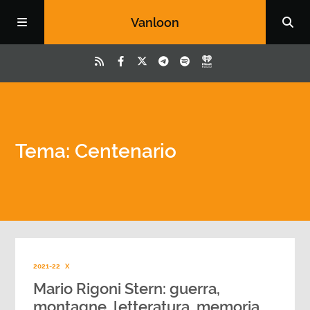
Vanloon
Tema: Centenario
2021-22
X
Mario Rigoni Stern: guerra,
montagne, letteratura, memoria