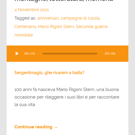
4 Novembre 2021
Tagged as:
anniversari
,
campagna di russia
,
Centenario
,
Mario Rigoni Stern
,
Seconda guerra
mondiale
Audio
00:00
00:00
Player
Sergentmagiù, ghe rivarem a baita?
100 anni fa nasceva Mario Rigoni Stern, una buona
occasione per rileggere i suoi libri e per raccontare
la sua vita
Continue reading →