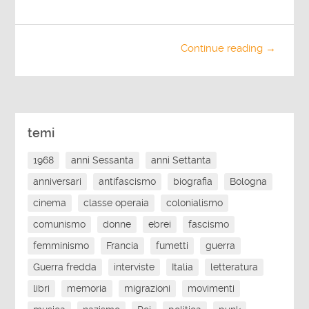
Continue reading →
temi
1968
anni Sessanta
anni Settanta
anniversari
antifascismo
biografia
Bologna
cinema
classe operaia
colonialismo
comunismo
donne
ebrei
fascismo
femminismo
Francia
fumetti
guerra
Guerra fredda
interviste
Italia
letteratura
libri
memoria
migrazioni
movimenti