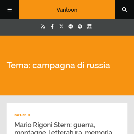
Vanloon
Tema: campagna di russia
2021-22
X
Mario Rigoni Stern: guerra,
montagne, letteratura, memoria