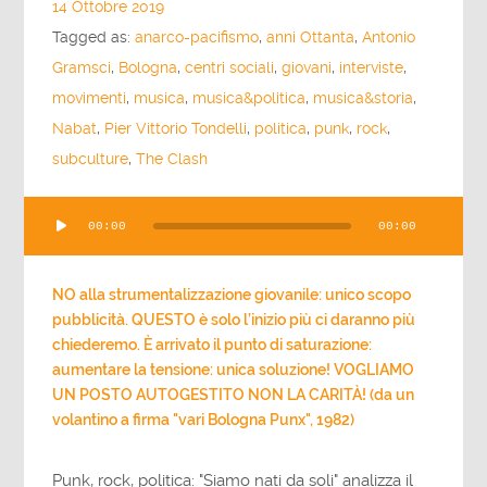
14 Ottobre 2019
Tagged as:
anarco-pacifismo
,
anni Ottanta
,
Antonio
Gramsci
,
Bologna
,
centri sociali
,
giovani
,
interviste
,
movimenti
,
musica
,
musica&politica
,
musica&storia
,
Nabat
,
Pier Vittorio Tondelli
,
politica
,
punk
,
rock
,
subculture
,
The Clash
Audio
00:00
00:00
Player
NO alla strumentalizzazione giovanile: unico scopo
pubblicità. QUESTO è solo l’inizio più ci daranno più
chiederemo. È arrivato il punto di saturazione:
aumentare la tensione: unica soluzione! VOGLIAMO
UN POSTO AUTOGESTITO NON LA CARITÀ! (da un
volantino a firma "vari Bologna Punx", 1982)
Punk, rock, politica: "Siamo nati da soli" analizza il