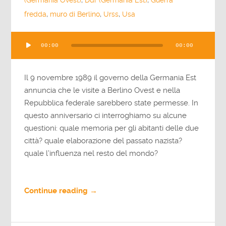
(Germania Ovest)
,
Ddr (Germania Est)
,
Guerra
fredda
,
muro di Berlino
,
Urss
,
Usa
Audio
00:00
00:00
Player
Il 9 novembre 1989 il governo della Germania Est
annuncia che le visite a Berlino Ovest e nella
Repubblica federale sarebbero state permesse. In
questo anniversario ci interroghiamo su alcune
questioni: quale memoria per gli abitanti delle due
città? quale elaborazione del passato nazista?
quale l’influenza nel resto del mondo?
Continue reading →