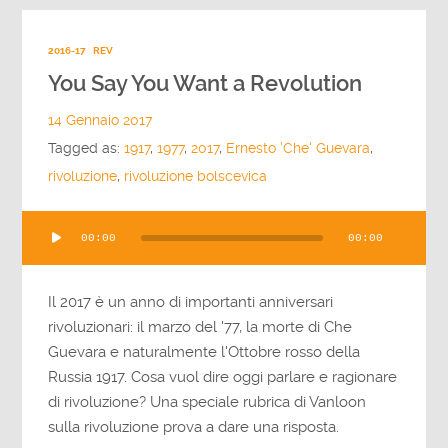
2016-17
REV
You Say You Want a Revolution
14 Gennaio 2017
Tagged as:
1917
,
1977
,
2017
,
Ernesto 'Che' Guevara
,
rivoluzione
,
rivoluzione bolscevica
Audio
00:00
00:00
Player
Il 2017 è un anno di importanti anniversari
rivoluzionari: il marzo del '77, la morte di Che
Guevara e naturalmente l'Ottobre rosso della
Russia 1917. Cosa vuol dire oggi parlare e ragionare
di rivoluzione? Una speciale rubrica di Vanloon
sulla rivoluzione prova a dare una risposta.