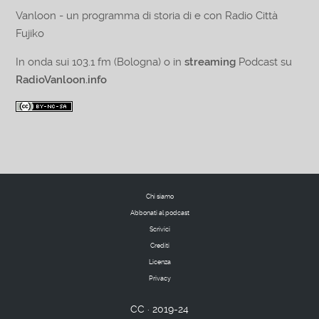
Vanloon - un programma di storia di e con Radio Città
Fujiko
In onda sui 103.1 fm (Bologna) o in
streaming
Podcast su
RadioVanloon.info
Chi siamo
Abbonati al podcast
Scrivici
Crediti
Licenza
Privacy
CC · 2019-24