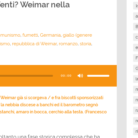
 Venti? Weimar nella
1
a
omunismo
,
fumetti
,
Germania
,
giallo (genere
c
ismo
,
repubblica di Weimar
,
romanzo
,
storia
,
e
F
Usa
G
i
tasti
00:00
freccia
l
su/giù
per
aumentare
m
o
diminuire
il
 Weimar già si scorgeva / e fra biscotti sponsorizzati
volume.
la nebbia discese a banchi ed il barometro segnò
r
tanchi, amaro in bocca, cerchio alla testa. (Francesco
r
r
oltanto una fase storica complessa che ha