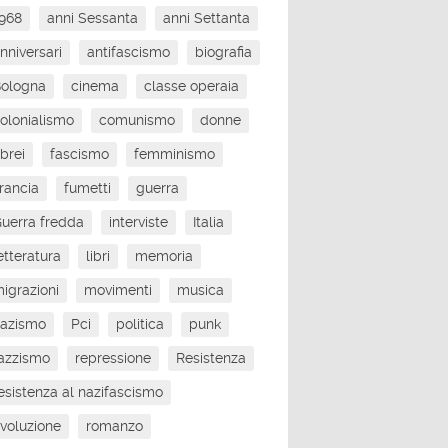
968
anni Sessanta
anni Settanta
nniversari
antifascismo
biografia
Bologna
cinema
classe operaia
olonialismo
comunismo
donne
brei
fascismo
femminismo
rancia
fumetti
guerra
uerra fredda
interviste
Italia
etteratura
libri
memoria
igrazioni
movimenti
musica
nazismo
Pci
politica
punk
azzismo
repressione
Resistenza
esistenza al nazifascismo
ivoluzione
romanzo