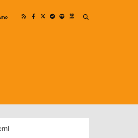
iamo
emi