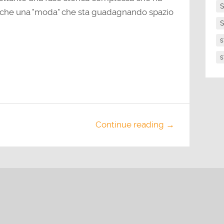
S
nche una "moda" che sta guadagnando spazio
S
s
s
Continue reading →