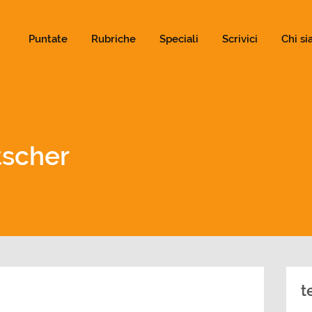
ld not be visible.
Puntate
Rubriche
Speciali
Scrivici
Chi s
tscher
t