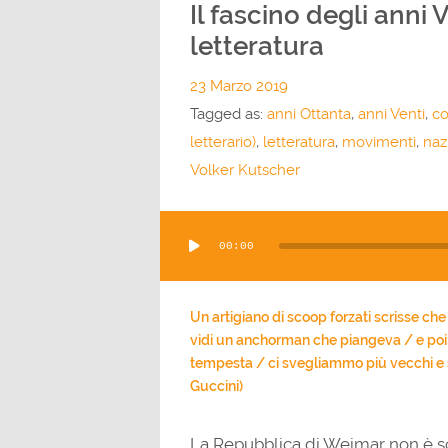
Il fascino degli anni
letteratura
23 Marzo 2019
Tagged as:
anni Ottanta
,
anni Venti
,
c
letterario)
,
letteratura
,
movimenti
,
naz
Volker Kutscher
Audio
00:00
Player
Un artigiano di scoop forzati scrisse che
vidi un anchorman che piangeva / e poi 
tempesta / ci svegliammo più vecchi e s
Guccini)
La Repubblica di Weimar non è s