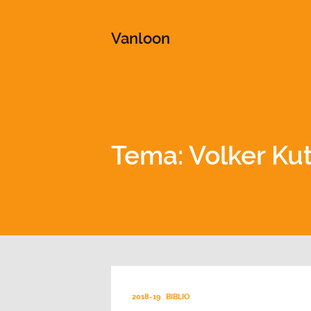
This is a placeholder for your sticky navigation bar. It shou
Vanloon
Tema: Volker Ku
2018-19
BIBLIO