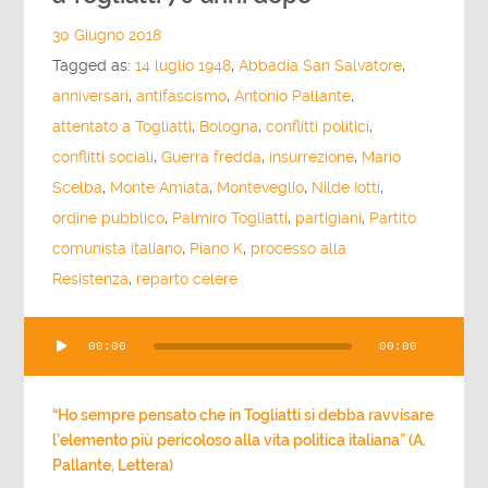
30 Giugno 2018
Tagged as:
14 luglio 1948
,
Abbadia San Salvatore
,
anniversari
,
antifascismo
,
Antonio Pallante
,
attentato a Togliatti
,
Bologna
,
conflitti politici
,
conflitti sociali
,
Guerra fredda
,
insurrezione
,
Mario
Scelba
,
Monte Amiata
,
Monteveglio
,
Nilde Iotti
,
ordine pubblico
,
Palmiro Togliatti
,
partigiani
,
Partito
comunista italiano
,
Piano K
,
processo alla
Resistenza
,
reparto celere
Audio
00:00
00:00
Player
“Ho sempre pensato che in Togliatti si debba ravvisare
l’elemento più pericoloso alla vita politica italiana” (A.
Pallante, Lettera)