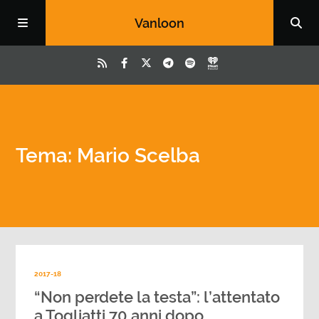
Vanloon
Tema: Mario Scelba
2017-18
“Non perdete la testa”: l’attentato
a Togliatti 70 anni dopo