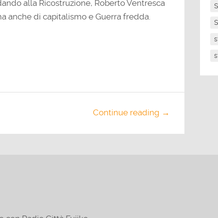
ando alla Ricostruzione, Roberto Ventresca
S
ma anche di capitalismo e Guerra fredda.
S
s
s
Continue reading →