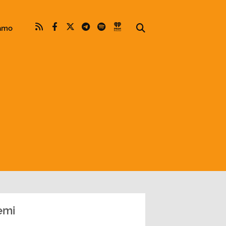
iamo
emi