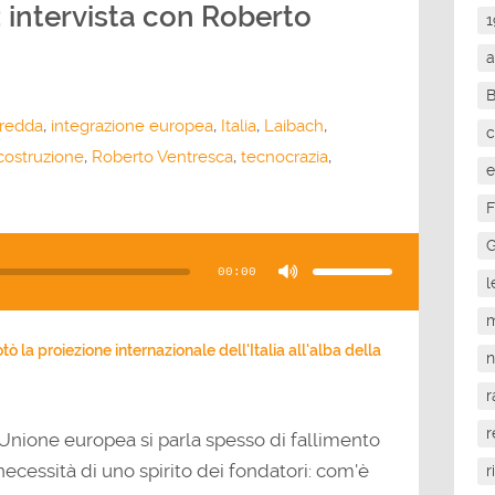
 intervista con Roberto
1
a
fredda
,
integrazione europea
,
Italia
,
Laibach
,
c
icostruzione
,
Roberto Ventresca
,
tecnocrazia
,
e
F
Usa
G
i
tasti
00:00
freccia
l
su/giù
per
aumentare
m
o
diminuire
il
 la proiezione internazionale dell'Italia all'alba della
volume.
r
r
 Unione europea si parla spesso di fallimento
necessità di uno spirito dei fondatori: com'è
r