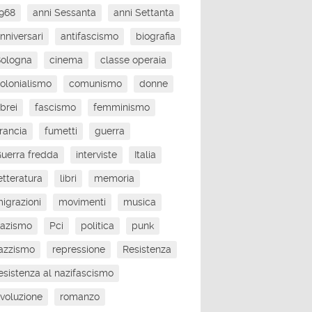
968
anni Sessanta
anni Settanta
nniversari
antifascismo
biografia
Bologna
cinema
classe operaia
olonialismo
comunismo
donne
brei
fascismo
femminismo
rancia
fumetti
guerra
uerra fredda
interviste
Italia
etteratura
libri
memoria
igrazioni
movimenti
musica
nazismo
Pci
politica
punk
azzismo
repressione
Resistenza
esistenza al nazifascismo
ivoluzione
romanzo