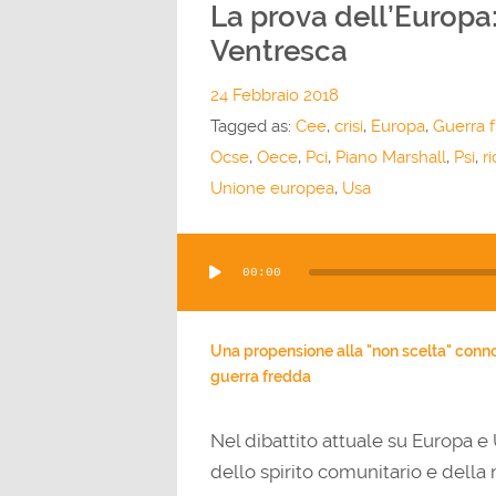
La prova dell’Europa:
Ventresca
24 Febbraio 2018
Tagged as:
Cee
,
crisi
,
Europa
,
Guerra 
Ocse
,
Oece
,
Pci
,
Piano Marshall
,
Psi
,
r
Unione europea
,
Usa
Audio
00:00
Player
Una propensione alla "non scelta" connotò
guerra fredda
Nel dibattito attuale su Europa e
dello spirito comunitario e della 