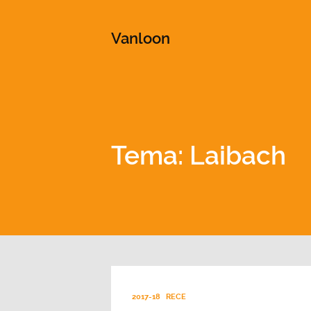
This is a placeholder for your sticky navigation bar. It shou
Vanloon
Tema: Laibach
2017-18
RECE