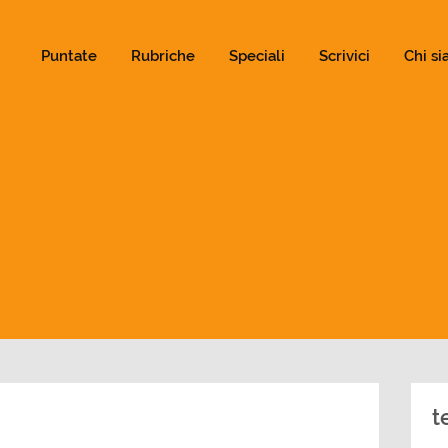
ld not be visible.
Puntate
Rubriche
Speciali
Scrivici
Chi s
t