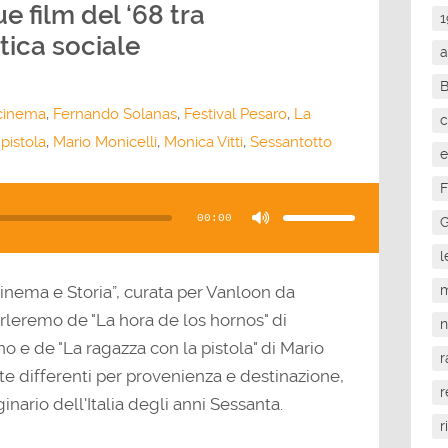
ue film del ‘68 tra
1
tica sociale
a
cinema
,
Fernando Solanas
,
Festival Pesaro
,
La
c
pistola
,
Mario Monicelli
,
Monica Vitti
,
Sessantotto
e
F
Usa
i
tasti
00:00
freccia
G
su/giù
per
aumentare
l
o
diminuire
il
Cinema e Storia”, curata per Vanloon da
m
volume.
rleremo de "La hora de los hornos" di
 e de "La ragazza con la pistola" di Mario
r
e differenti per provenienza e destinazione,
r
ario dell'Italia degli anni Sessanta.
r