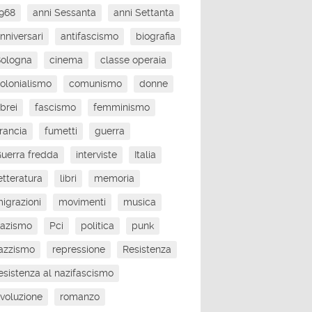
968
anni Sessanta
anni Settanta
nniversari
antifascismo
biografia
Bologna
cinema
classe operaia
olonialismo
comunismo
donne
brei
fascismo
femminismo
rancia
fumetti
guerra
uerra fredda
interviste
Italia
etteratura
libri
memoria
igrazioni
movimenti
musica
nazismo
Pci
politica
punk
azzismo
repressione
Resistenza
esistenza al nazifascismo
ivoluzione
romanzo