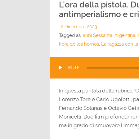
L’ora della pistola. D
antimperialismo e cri
12 Dicembre 2023
Tagged as:
anni Sessanta
,
Argentina
,
hora de los hornos
,
La ragazza con la 
Audio
00:00
Player
In questa puntata della rubrica “
Lorenzo Tore e Carlo Ugolotti, pa
Fernando Solanas e Octavio Getino
Monicelli. Due film profondament
ma in grado di smuovere l'immagin