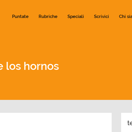
ld not be visible.
Puntate
Rubriche
Speciali
Scrivici
Chi s
e los hornos
t