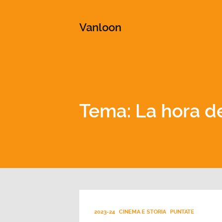
This is a placeholder for your sticky navigation bar. It shou
Vanloon
Tema: La hora d
2023-24
CINEMA E STORIA
PUNTATE