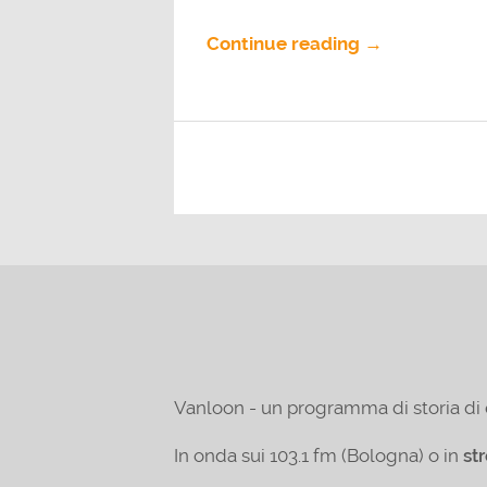
Continue reading →
Vanloon - un programma di storia di 
In onda sui 103.1 fm (Bologna) o in
st