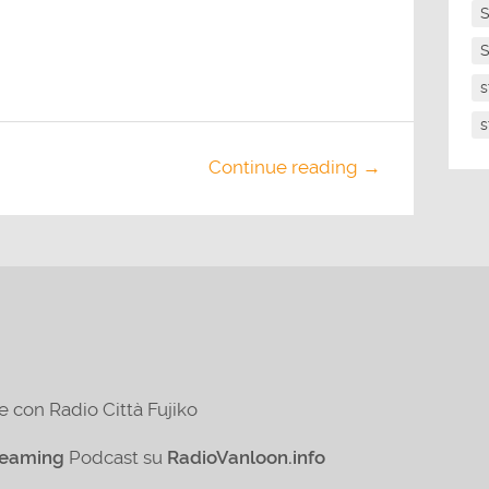
S
S
s
s
Continue reading →
e con Radio Città Fujiko
reaming
Podcast su
RadioVanloon.info