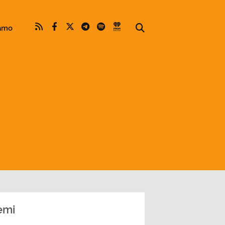
iamo
emi