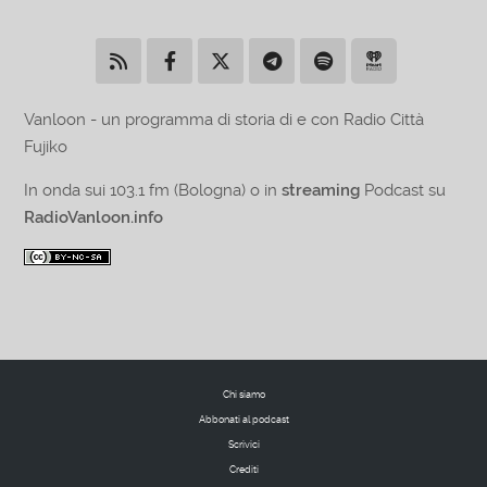
Vanloon - un programma di storia di e con Radio Città
Fujiko
In onda sui 103.1 fm (Bologna) o in
streaming
Podcast su
RadioVanloon.info
Chi siamo
Abbonati al podcast
Scrivici
Crediti