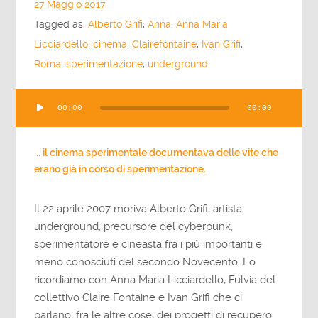
27 Maggio 2017
Tagged as:
Alberto Grifi
,
Anna
,
Anna Maria
Licciardello
,
cinema
,
Clairefontaine
,
Ivan Grifi
,
Roma
,
sperimentazione
,
underground
Audio
00:00
00:00
Player
... il cinema sperimentale documentava delle vite che
erano già in corso di sperimentazione.
Il 22 aprile 2007 moriva Alberto Grifi, artista
underground, precursore del cyberpunk,
sperimentatore e cineasta fra i più importanti e
meno conosciuti del secondo Novecento. Lo
ricordiamo con Anna Maria Licciardello, Fulvia del
collettivo Claire Fontaine e Ivan Grifi che ci
parlano, fra le altre cose, dei progetti di recupero