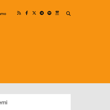
iamo
emi