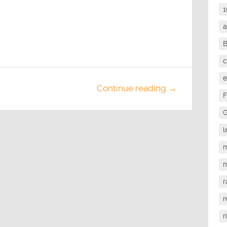
1
a
c
e
Continue reading →
F
G
l
m
r
r
r