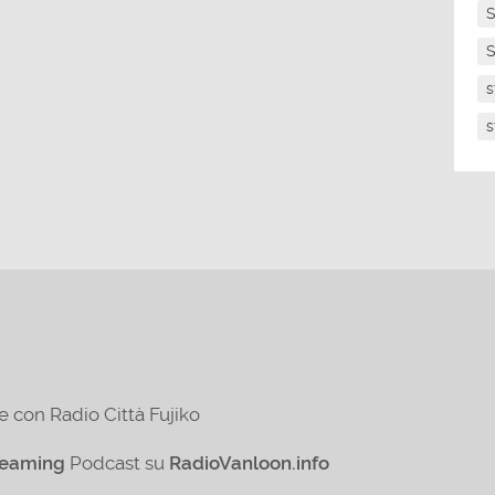
S
S
s
s
e con Radio Città Fujiko
reaming
Podcast su
RadioVanloon.info