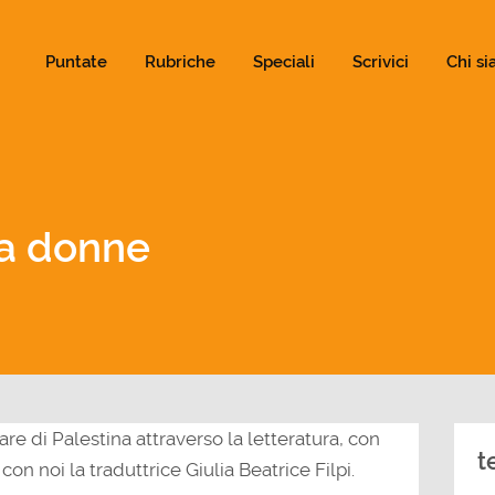
ld not be visible.
Puntate
Rubriche
Speciali
Scrivici
Chi s
ra donne
re di Palestina attraverso la letteratura, con
t
con noi la traduttrice Giulia Beatrice Filpi.