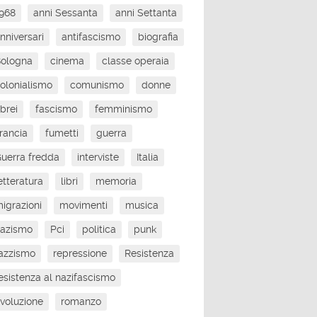
968
anni Sessanta
anni Settanta
nniversari
antifascismo
biografia
Bologna
cinema
classe operaia
olonialismo
comunismo
donne
brei
fascismo
femminismo
rancia
fumetti
guerra
uerra fredda
interviste
Italia
etteratura
libri
memoria
igrazioni
movimenti
musica
nazismo
Pci
politica
punk
azzismo
repressione
Resistenza
esistenza al nazifascismo
ivoluzione
romanzo