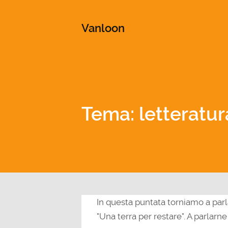
This is a placeholder for your sticky navigation bar. It shou
Vanloon
Tema: letteratu
In questa puntata torniamo a parla
"Una terra per restare". A parlarne 