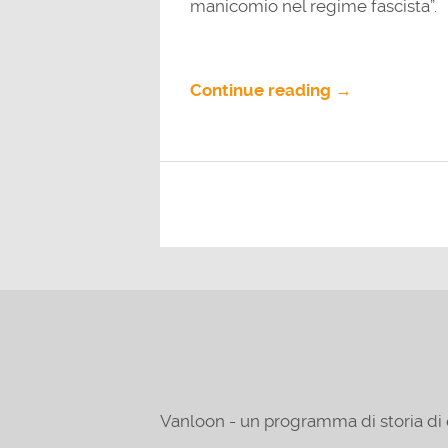
manicomio nel regime fascista”.
Continue reading →
Vanloon - un programma di storia di 