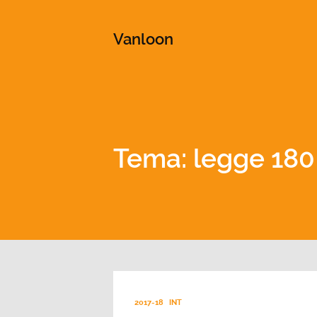
This is a placeholder for your sticky navigation bar. It shou
Vanloon
Tema: legge 180
2017-18
INT