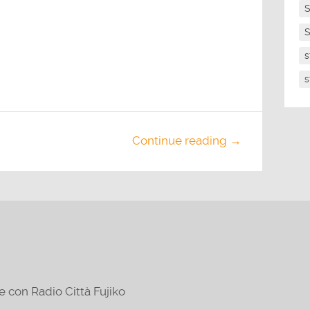
S
S
s
s
Continue reading →
e con Radio Città Fujiko