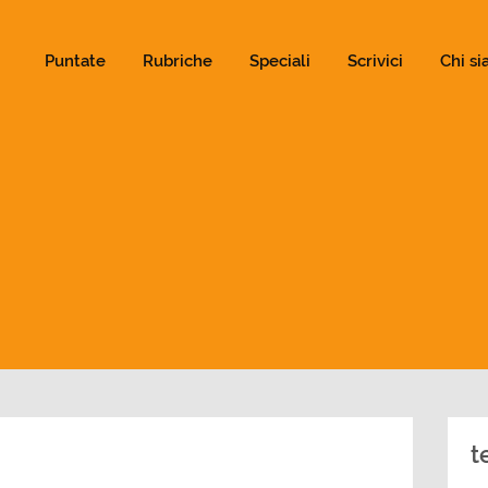
ld not be visible.
Puntate
Rubriche
Speciali
Scrivici
Chi s
t