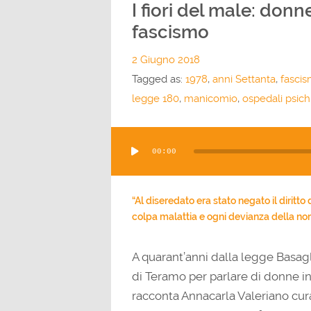
I fiori del male: don
fascismo
2 Giugno 2018
Tagged as:
1978
,
anni Settanta
,
fasci
legge 180
,
manicomio
,
ospedali psichi
Audio
00:00
Player
“Al diseredato era stato negato il dirit
colpa malattia e ogni devianza della norm
A quarant’anni dalla legge Basag
di Teramo per parlare di donne in
racconta Annacarla Valeriano curat