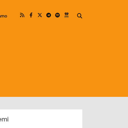
iamo
emi