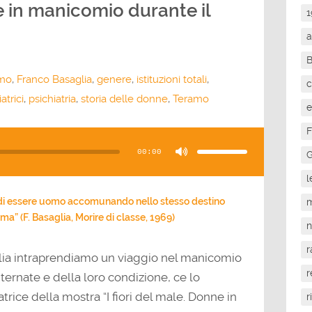
ne in manicomio durante il
1
a
smo
,
Franco Basaglia
,
genere
,
istituzioni totali
,
c
atrici
,
psichiatria
,
storia delle donne
,
Teramo
e
F
Usa
i
tasti
00:00
freccia
G
su/giù
per
aumentare
l
o
diminuire
il
to di essere uomo accomunando nello stesso destino
m
volume.
a” (F. Basaglia, Morire di classe, 1969)
r
lia intraprendiamo un viaggio nel manicomio
r
ternate e della loro condizione, ce lo
rice della mostra “I fiori del male. Donne in
r