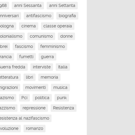
968
anni Sessanta
anni Settanta
nniversari
antifascismo
biografia
Bologna
cinema
classe operaia
olonialismo
comunismo
donne
brei
fascismo
femminismo
rancia
fumetti
guerra
uerra fredda
interviste
Italia
etteratura
libri
memoria
igrazioni
movimenti
musica
nazismo
Pci
politica
punk
azzismo
repressione
Resistenza
esistenza al nazifascismo
ivoluzione
romanzo