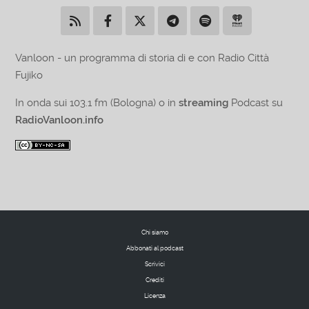
Vanloon - un programma di storia di e con Radio Città
Fujiko
In onda sui 103.1 fm (Bologna) o in
streaming
Podcast su
RadioVanloon.info
Chi siamo
Abbonati al podcast
Scrivici
Crediti
Licenza