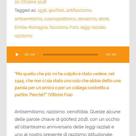
20 Ottobre 2018
Tagged as:
1938
,
900fest
,
antifascismo
,
antisemitismo
,
cosmopolitismo
,
ebraismo
,
ebrei
,
Emilia-Romagna
,
fascismo
,
Forlì
,
leggi razziali
,
razzismo
Audio
00:00
00:00
Player
“Ma quello che più mi ha colpito è stato vedere, nel
1945, che non ci sia stato uno solo che abbia detto una
parola per un amico o per un collega costretto a
partire. Perché?" (Vittorio Foa)
Antisemitismo, razzismo, xenofobia. Queste alcune
delle parole chiave di 900fest 2018, con un occhio
all'ottantesimo anniversario delle leggi razziali e
uno al nostro presente di razzismo istituzionale.