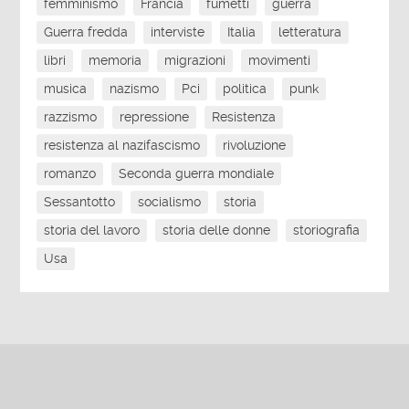
femminismo
Francia
fumetti
guerra
Guerra fredda
interviste
Italia
letteratura
libri
memoria
migrazioni
movimenti
musica
nazismo
Pci
politica
punk
razzismo
repressione
Resistenza
resistenza al nazifascismo
rivoluzione
romanzo
Seconda guerra mondiale
Sessantotto
socialismo
storia
storia del lavoro
storia delle donne
storiografia
Usa