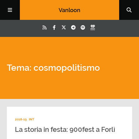
Vanloon
Tema: cosmopolitismo
2018-19
INT
La storia in festa: 900fest a Forlì