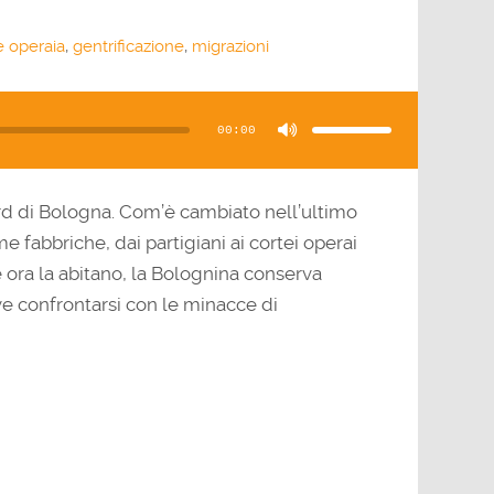
e operaia
,
gentrificazione
,
migrazioni
Usa
i
tasti
00:00
freccia
su/giù
per
aumentare
o
diminuire
il
rd di Bologna. Com’è cambiato nell’ultimo
volume.
 fabbriche, dai partigiani ai cortei operai
e ora la abitano, la Bolognina conserva
ve confrontarsi con le minacce di