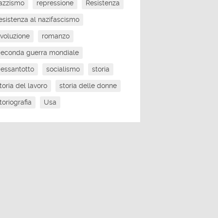
azzismo
repressione
Resistenza
esistenza al nazifascismo
ivoluzione
romanzo
econda guerra mondiale
essantotto
socialismo
storia
toria del lavoro
storia delle donne
toriografia
Usa