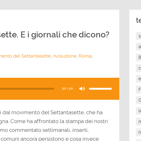
t
ette. E i giornali che dicono?
1
a
ento del Settantasette
,
rivoluzione
,
Roma
,
c
e
Usa
i
tasti
F
00:00
freccia
su/giù
per
G
aumentare
o
diminuire
l
il
ni dal movimento del Settantasette, che ha
volume.
gna. Come ha affrontato la stampa dei nostri
m
amo commentato settimanali, inserti,
hi comuni ancora persistono e cosa invece