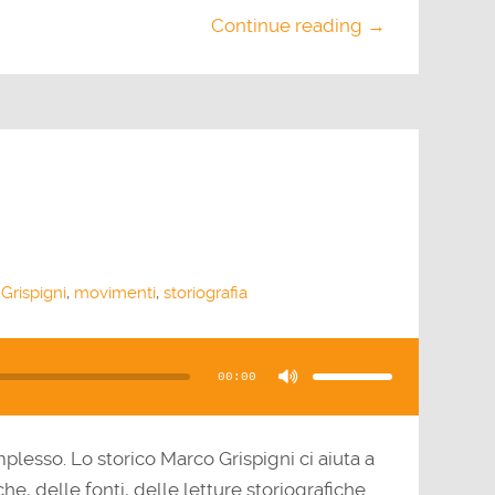
Continue reading →
Grispigni
,
movimenti
,
storiografia
Usa
i
tasti
00:00
freccia
su/giù
per
aumentare
o
diminuire
il
plesso. Lo storico Marco Grispigni ci aiuta a
volume.
e, delle fonti, delle letture storiografiche