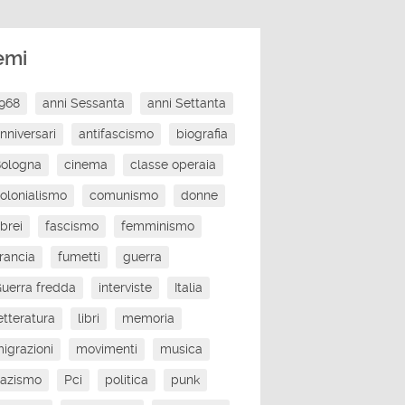
emi
968
anni Sessanta
anni Settanta
nniversari
antifascismo
biografia
Bologna
cinema
classe operaia
olonialismo
comunismo
donne
brei
fascismo
femminismo
rancia
fumetti
guerra
uerra fredda
interviste
Italia
etteratura
libri
memoria
igrazioni
movimenti
musica
nazismo
Pci
politica
punk