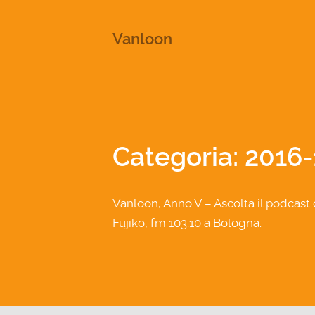
This is a placeholder for your sticky navigation bar. It shou
Vanloon
Categoria: 2016-
Vanloon, Anno V – Ascolta il podcast
Fujiko, fm 103.10 a Bologna.