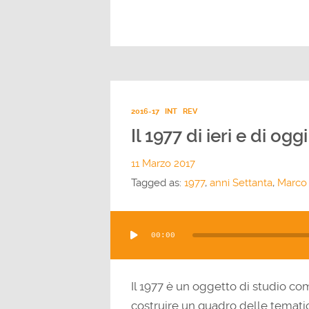
2016-17
INT
REV
Il 1977 di ieri e di oggi
11 Marzo 2017
Tagged as:
1977
,
anni Settanta
,
Marco 
Audio
00:00
Player
Il 1977 è un oggetto di studio com
costruire un quadro delle tematich