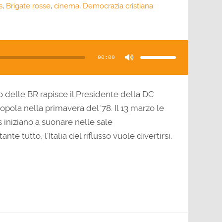
s
,
Brigate rosse
,
cinema
,
Democrazia cristiana
Usa
i
tasti
00:00
freccia
su/giù
per
aumentare
o
diminuire
il
 delle BR rapisce il Presidente della DC
volume.
pola nella primavera del '78. Il 13 marzo le
 iniziano a suonare nelle sale
te tutto, l'Italia del riflusso vuole divertirsi.