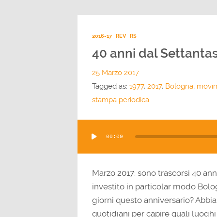
2016-17
REV
RS
40 anni dal Settantas
25 Marzo 2017
Tagged as:
1977
,
2017
,
Bologna
,
movim
stampa periodica
Audio
00:00
Player
Marzo 2017: sono trascorsi 40 an
investito in particolar modo Bolo
giorni questo anniversario? Abbi
quotidiani per capire quali luog