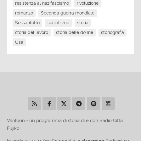
resistenza al nazifascismo
rivoluzione
romanzo
Seconda guerra mondiale
Sessantotto
socialismo
storia
storia del lavoro
storia delle donne
storiografia
Usa
Vanloon - un programma di storia di e con Radio Città
Fujiko
In onda sui 103.1 fm (Bologna) o in
streaming
Podcast su