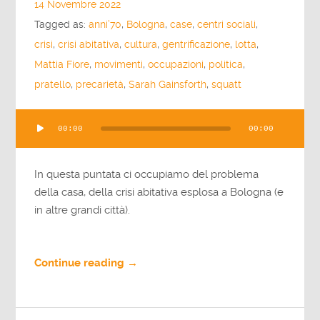
14 Novembre 2022
Tagged as:
anni’70
,
Bologna
,
case
,
centri sociali
,
crisi
,
crisi abitativa
,
cultura
,
gentrificazione
,
lotta
,
Mattia Fiore
,
movimenti
,
occupazioni
,
politica
,
pratello
,
precarietà
,
Sarah Gainsforth
,
squatt
Audio
00:00
00:00
Player
In questa puntata ci occupiamo del problema
della casa, della crisi abitativa esplosa a Bologna (e
in altre grandi città).
Continue reading →