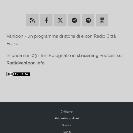
Vanloon - un programma di storia di e con Radio Città
Fujiko
In onda sui 103.1 fm (Bologna) o in
streaming
Podcast su
RadioVanloon.info
Chi siamo
Abbonati al podcast
Scrivici
Crediti